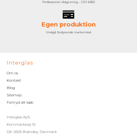
Professionel rådgivning - 2121 6363
Egen produktion
Undgå fordyrende mellemled
Interglas
Om os
Kontakt
Blog
Sitemap
Fortryd dit køb
Interglas ApS
Kornmarksvej 10
DK-2605 Brøndby, Danmark