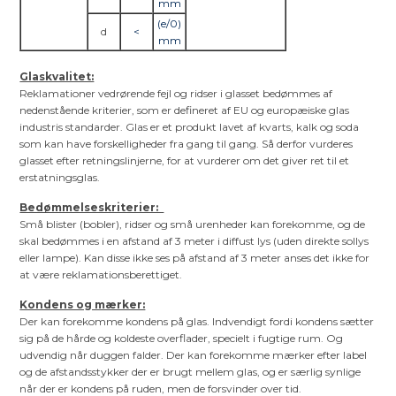
mm
(e/0)
d
<
mm
Glaskvalitet:
Reklamationer vedrørende fejl og ridser i glasset bedømmes af
nedenstående kriterier, som er defineret af EU og europæiske glas
industris standarder. Glas er et produkt lavet af kvarts, kalk og soda
som kan have forskelligheder fra gang til gang. Så derfor vurderes
glasset efter retningslinjerne, for at vurderer om det giver ret til et
erstatningsglas.
Bedømmelseskriterier:
Små blister (bobler), ridser og små urenheder kan forekomme, og de
skal bedømmes i en afstand af 3 meter i diffust lys (uden direkte sollys
eller lampe). Kan disse ikke ses på afstand af 3 meter anses det ikke for
at være reklamationsberettiget.
Kondens og mærker:
Der kan forekomme kondens på glas. Indvendigt fordi kondens sætter
sig på de hårde og koldeste overflader, specielt i fugtige rum. Og
udvendig når duggen falder. Der kan forekomme mærker efter label
og de afstandsstykker der er brugt mellem glas, og er særlig synlige
når der er kondens på ruden, men de forsvinder over tid.