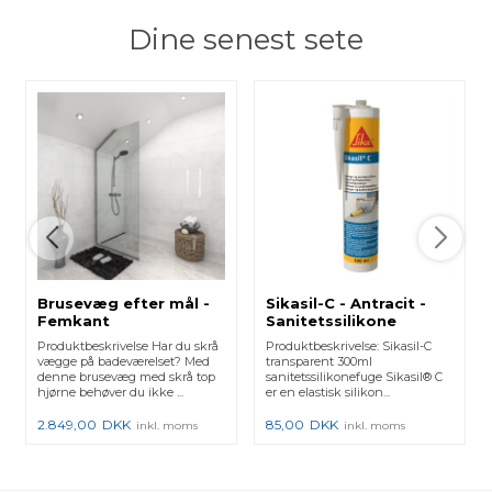
Dine senest sete
Brusevæg efter mål -
Sikasil-C - Antracit -
Femkant
Sanitetssilikone
Produktbeskrivelse Har du skrå
Produktbeskrivelse: Sikasil-C
vægge på badeværelset? Med
transparent 300ml
denne brusevæg med skrå top
sanitetssilikonefuge Sikasil® C
hjørne behøver du ikke ...
er en elastisk silikon...
2.849,00
DKK
85,00
DKK
inkl. moms
inkl. moms