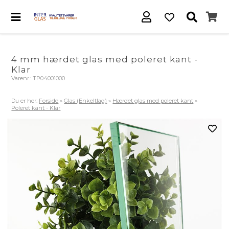
4 mm hærdet glas med poleret kant -
Klar
Varenr.:
TP04001000
Du er her:
Forside
»
Glas (Enkeltlag)
»
Hærdet glas med poleret kant
»
Poleret kant - Klar