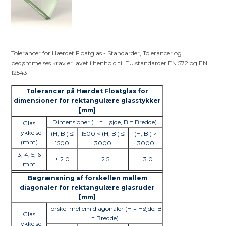
Tolerancer for Hærdet Floatglas - Standarder, Tolerancer og
bedømmelses krav er lavet i henhold til EU standarder EN 572 og EN
12543
Tolerancer på Hærdet Floatglas for
dimensioner for rektangulære glasstykker
[mm]
Dimensioner (H = Højde, B = Bredde)
Glas
Tykkelse
(H, B ) ≤
1500 < (H, B ) ≤
(H, B ) >
(mm)
1500
3000
3000
3, 4, 5, 6
± 2.0
± 2.5
± 3.0
mm
Begrænsning af forskellen mellem
diagonaler for rektangulære glasruder
[mm]
Forskel mellem diagonaler (H = Højde, B
Glas
= Bredde)
Tykkelse