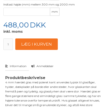
Indtast højde (mm) mellem 300 mm og 2000 mm
mm
488,00
DKK
inkl. moms
Information
Anmeldelser
Produktbeskrivelse
4 mm hærdet glas med poleret kant anvendes typisk til glaslåger,
hylder, dækplader på borde eller andre steder, hvor glaskanten skal
fremstå pæn og tydelig, og glasstyrken skal være stor. Hærdet glas er
flere gange stærkere end almindeligt glas i samme tykkelse, og har en
højere tolerance overfor temperaturskift. Hvis glasset alligevel knuses,
bliver det til mange små granulerede stykker, og altså ikke store