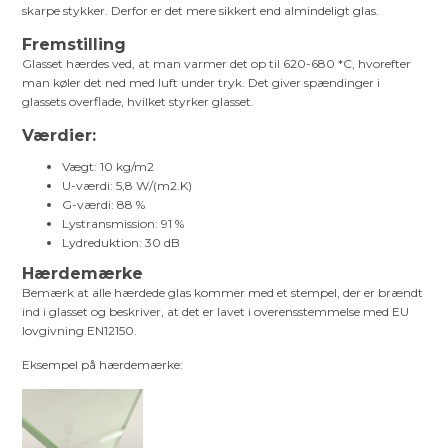
skarpe stykker. Derfor er det mere sikkert end almindeligt glas.
Fremstilling
Glasset hærdes ved, at man varmer det op til 620-680 *C, hvorefter
man køler det ned med luft under tryk. Det giver spændinger i
glassets overflade, hvilket styrker glasset.
Værdier:
Vægt: 10 kg/m2
U-værdi: 5,8 W/(m2.K)
G-værdi: 88 %
Lystransmission: 91 %
Lydreduktion: 30 dB
Hærdemærke
Bemærk at alle hærdede glas kommer med et stempel, der er brændt
ind i glasset og beskriver, at det er lavet i overensstemmelse med EU
lovgivning EN12150.
Eksempel på hærdemærke: