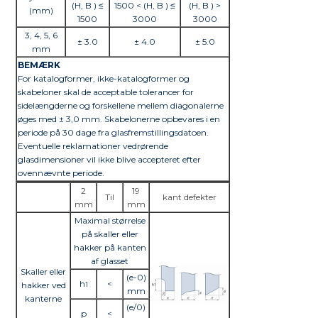
(H, B ) ≤
1500 < (H, B ) ≤
(H, B ) >
(mm)
1500
3000
3000
3, 4, 5, 6
± 3.0
± 4.0
± 5.0
mm
BEMÆRK
For katalogformer, ikke-katalogformer og
skabeloner skal de acceptable tolerancer for
sidelængderne og forskellene mellem diagonalerne
øges med ± 3,0 mm. Skabelonerne opbevares i en
periode på 30 dage fra glasfremstillingsdatoen.
Eventuelle reklamationer vedrørende
glasdimensioner vil ikke blive accepteret efter
ovennævnte periode.
2
19
Til
kant defekter
mm
mm
Maximal størrelse
på skaller eller
hakker på kanten
af glasset
Skaller eller
(e-0)
h
<
hakker ved
1
mm
kanterne
(e/0)
p
<