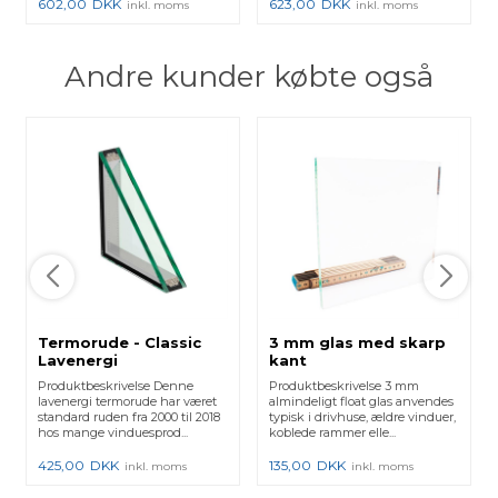
602,00
DKK
623,00
DKK
inkl. moms
inkl. moms
Andre kunder købte også
Termorude - Classic
3 mm glas med skarp
Lavenergi
kant
Produktbeskrivelse Denne
Produktbeskrivelse 3 mm
lavenergi termorude har været
almindeligt float glas anvendes
standard ruden fra 2000 til 2018
typisk i drivhuse, ældre vinduer,
hos mange vinduesprod...
koblede rammer elle...
425,00
DKK
135,00
DKK
inkl. moms
inkl. moms