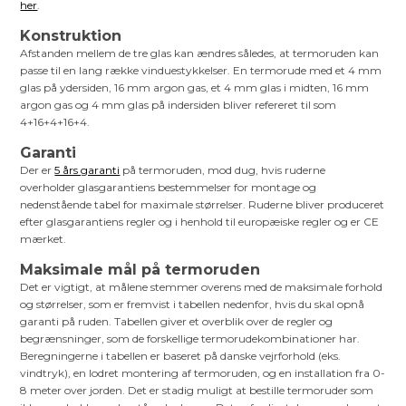
her
.
Konstruktion
Afstanden mellem de tre glas kan ændres således, at termoruden kan
passe til en lang række vinduestykkelser. En termorude med et 4 mm
glas på ydersiden, 16 mm argon gas, et 4 mm glas i midten, 16 mm
argon gas og 4 mm glas på indersiden bliver refereret til som
4+16+4+16+4.
Garanti
Der er
5 års garanti
på termoruden, mod dug, hvis ruderne
overholder glasgarantiens bestemmelser for montage og
nedenstående tabel for maximale størrelser. Ruderne bliver produceret
efter glasgarantiens regler og i henhold til europæiske regler og er CE
mærket.
Maksimale mål på termoruden
Det er vigtigt, at målene stemmer overens med de maksimale forhold
og størrelser, som er fremvist i tabellen nedenfor, hvis du skal opnå
garanti på ruden. Tabellen giver et overblik over de regler og
begrænsninger, som de forskellige termorudekombinationer har.
Beregningerne i tabellen er baseret på danske vejrforhold (eks.
vindtryk), en lodret montering af termoruden, og en installation fra 0-
8 meter over jorden. Det er stadig muligt at bestille termoruder som