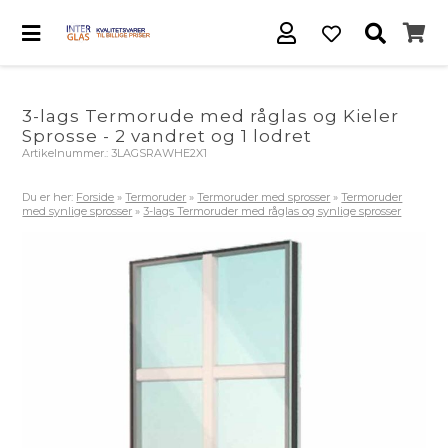
3-lags Termorude med råglas og Kieler
Sprosse - 2 vandret og 1 lodret
Artikelnummer.:
3LAGSRAWHE2X1
Du er her:
Forside
»
Termoruder
»
Termoruder med sprosser
»
Termoruder
med synlige sprosser
»
3-lags Termoruder med råglas og synlige sprosser