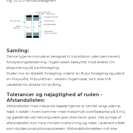
Fig. 32 IGU-strukturdiagram
Samling:
Denne type termorude er beregnet til installation uden permanent
forskydningsbelastning i fugemassen beskyttet mod direkte UV-
eksponering på kantforsegling.
Ruden har en dobbelt forsegling, inderst en Butyl forsegling og yderst
en Polysulfid, Polyurethan – ekstern fugemasse, som ikke må
udsættes for direkte UV-stråling.
Tolerancer og nøjagtighed af ruden -
Afstandslisten:
Afstandslister med mekanisk bøjede hjørner er samlet langs siderne,
højst 4 steder i hvert kammer med maksimalt overfladeareal på 6 m2,
og gældende ved rektangulære glas (ikke facon glas). Det synlige af
afstandslisten kan have mindre misfarvning og ridser i skæreområdet
som skyldes produktionsprocessen. Afstandsforbindelsen må ikke