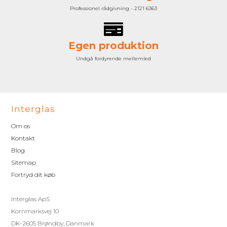
Professionel rådgivning - 2121 6363
Egen produktion
Undgå fordyrende mellemled
Interglas
Om os
Kontakt
Blog
Sitemap
Fortryd dit køb
Interglas ApS
Kornmarksvej 10
DK-2605 Brøndby, Danmark