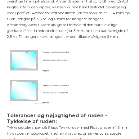
overstige 1 mm på afstand. Afstandslisten er hul og fyldt med tørstof
kugler, når ruden vippes, vil man kunne høre tørstoffet bevæge sig
inde i profilet. Rethed for afstandslisten i en termorude er +- 4 mm op
til en længde på 3,5 m, og 6 mm for længere længder.
Afstandsstykkets tilladte afvigelse i forhold til den parallelle lige
glaskant (f.eks. i tredobbelte ruder) er 3 mm op til en kantlængde på
2,5 m. Til længere kant længder, er den tilladte afvigelse 6 mm.
Tolerancer og nøjagtighed af ruden -
Tykkelse af ruden:
Tykkelsestolerancer på 3 lags Termoruder med Float glas er ± 1,5 mm.
Hvis ruden er opbygget med laminat glas, ornamentglas, støbte