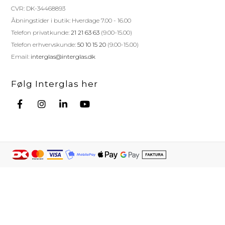
CVR: DK-34468893
Åbningstider i butik: Hverdage 7.00 - 16.00
Telefon privatkunde:
21 21 63 63
(9.00-15.00)
Telefon erhvervskunde:
50 10 15 20
(9.00-15.00)
Email:
interglas@interglas.dk
Følg Interglas her