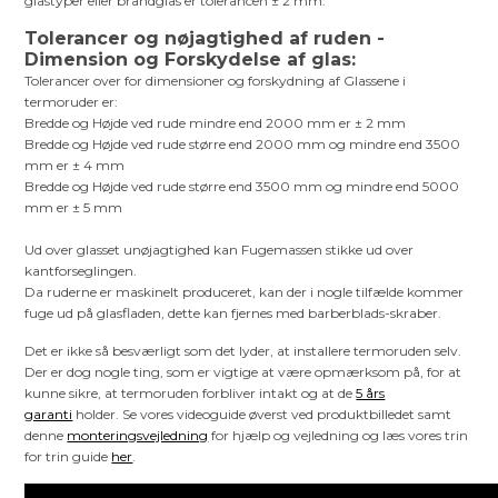
glastyper eller brandglas er tolerancen ± 2 mm.
Tolerancer og nøjagtighed af ruden -
Dimension og Forskydelse af glas:
Tolerancer over for dimensioner og forskydning af Glassene i
termoruder er:
Bredde og Højde ved rude mindre end 2000 mm er ± 2 mm
Bredde og Højde ved rude større end 2000 mm og mindre end 3500
mm er ± 4 mm
Bredde og Højde ved rude større end 3500 mm og mindre end 5000
mm er ± 5 mm
Ud over glasset unøjagtighed kan Fugemassen stikke ud over
kantforseglingen.
Da ruderne er maskinelt produceret, kan der i nogle tilfælde kommer
fuge ud på glasfladen, dette kan fjernes med barberblads-skraber.
Det er ikke så besværligt som det lyder, at installere termoruden selv.
Der er dog nogle ting, som er vigtige at være opmærksom på, for at
kunne sikre, at termoruden forbliver intakt og at de
5 års
garanti
holder. Se vores videoguide øverst ved produktbilledet samt
denne
monteringsvejledning
for hjælp og vejledning og læs vores trin
for trin guide
her
.