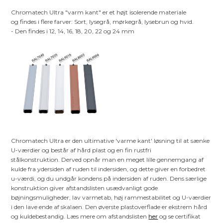
Chromatech Ultra "varm kant" er et højt isolerende materiale
og findes i flere farver: Sort, lysegrå, mørkegrå, lysebrun og hvid.
- Den findes i 12, 14, 16, 18, 20, 22 og 24 mm
Chromatech Ultra er den ultimative 'varme kant' løsning til at sænke
U-værdier og består af hård plast og en fin rustfri
stålkonstruktion. Derved opnår man en meget lille gennemgang af
kulde fra ydersiden af ruden til indersiden, og dette giver en forbedret
u-værdi, og du undgår kondens på indersiden af ruden. Dens særlige
konstruktion giver afstandslisten usædvanligt gode
bøjningsmuligheder, lav varmetab, høj rammestabilitet og U-værdier
i den lave ende af skalaen. Den øverste plastoverflade er ekstrem hård
og kuldebestandig. Læs mere om afstandslisten
her
og se certifikat