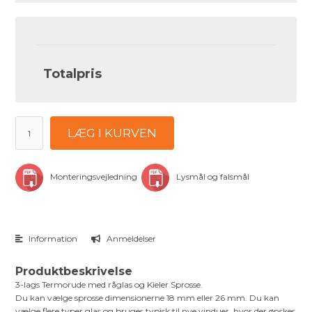
Totalpris
LÆG I KURVEN
Monteringsvejledning
Lysmål og falsmål
Information
Anmeldelser
Produktbeskrivelse
3-lags Termorude med råglas og Kieler Sprosse.
Du kan vælge sprosse dimensionerne 18 mm eller 26 mm. Du kan
vælge flere typer glas og bruges typisk til nye vinduer, hvor der ønskes