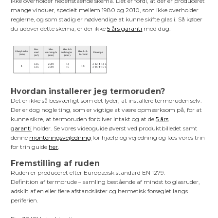
ikke overholder nedenstående skema. Det er fordi, at der er produceret
mange vinduer, specielt mellem 1980 og 2010, som ikke overholder
reglerne, og som stadig er nødvendige at kunne skifte glas i. Så køber
du udover dette skema, er der ikke
5 års garanti
mod dug.
Hvordan installerer jeg termoruden?
Det er ikke så besværligt som det lyder, at installere termoruden selv.
Der er dog nogle ting, som er vigtige at være opmærksom på, for at
kunne sikre, at termoruden forbliver intakt og at de
5 års
garanti
holder. Se vores videoguide øverst ved produktbilledet samt
denne
monteringsvejledning
for hjælp og vejledning og læs vores trin
for trin guide
her
.
Fremstilling af ruden
Ruden er produceret efter Europæisk standard EN 1279.
Definition af termorude – samling bestående af mindst to glasruder,
adskilt af en eller flere afstandslister og hermetisk forseglet langs
periferien.