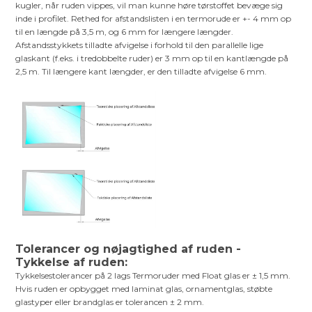
kugler, når ruden vippes, vil man kunne høre tørstoffet bevæge sig
inde i profilet. Rethed for afstandslisten i en termorude er +- 4 mm op
til en længde på 3,5 m, og 6 mm for længere længder.
Afstandsstykkets tilladte afvigelse i forhold til den parallelle lige
glaskant (f.eks. i tredobbelte ruder) er 3 mm op til en kantlængde på
2,5 m. Til længere kant længder, er den tilladte afvigelse 6 mm.
Tolerancer og nøjagtighed af ruden -
Tykkelse af ruden:
Tykkelsestolerancer på 2 lags Termoruder med Float glas er ± 1,5 mm.
Hvis ruden er opbygget med laminat glas, ornamentglas, støbte
glastyper eller brandglas er tolerancen ± 2 mm.