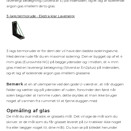
lavenergi belægning (Silverstar E) på indersiden, og et lag af isolerende
argon gas imellem de to glas.
3-lags termorude - Ekstra klar Lavenergi
3 lags termoruder er for dem der vil have den bedste isoleringsevne.
Med denne rude får du en maximal isolering. Den er bygget op af et 4
mm glas (Eurowhite NG) på begge ydersider og i midten, et 4 mm
glas med en lavenergi belægning (Silverstar En2plus) på indersiden,
og et lag af isolerende argon gas imellem glassene.
Bemærk
at en af ulemperne ved den gode U-værdi er, at når duggen
falder og sætter sig på ydersiden af ruden, forsvinder den først når
solen begynder at ramme ruden, dette skyldes at man ikke bruger
noget af varmen fra rummet til at fjerne duggen med.
Opmåling af glas
De mål du skal indtaste, er glassets mål. Det vil sige de mål som du
skriver, er de mål som du får glasset leveret på (vi trækker ikke noget
fra eller lægger noget til, dine mål). Du kan se på billedet herunder