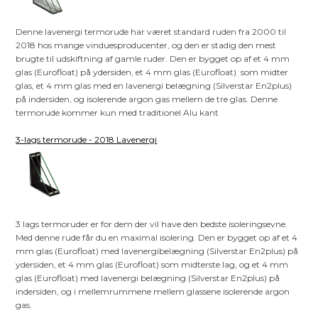
Denne lavenergi termorude har været standard ruden fra 2000 til
2018 hos mange vinduesproducenter, og den er stadig den mest
brugte til udskiftning af gamle ruder. Den er bygget op af et 4 mm
glas (Eurofloat) på ydersiden, et 4 mm glas (Eurofloat) som midter
glas, et 4 mm glas med en lavenergi belægning (Silverstar En2plus)
på indersiden, og isolerende argon gas mellem de tre glas. Denne
termorude kommer kun med traditionel Alu kant
3-lags termorude - 2018 Lavenergi
3 lags termoruder er for dem der vil have den bedste isoleringsevne.
Med denne rude får du en maximal isolering. Den er bygget op af et 4
mm glas (Eurofloat) med lavenergibelægning (Silverstar En2plus) på
ydersiden, et 4 mm glas (Eurofloat) som midterste lag, og et 4 mm
glas (Eurofloat) med lavenergi belægning (Silverstar En2plus) på
indersiden, og i mellemrummene mellem glassene isolerende argon
gas.