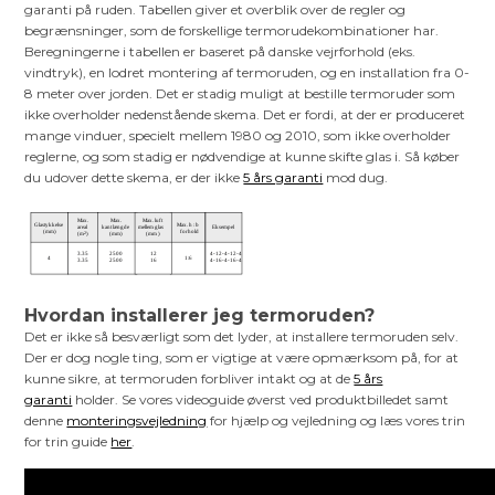
garanti på ruden. Tabellen giver et overblik over de regler og
begrænsninger, som de forskellige termorudekombinationer har.
Beregningerne i tabellen er baseret på danske vejrforhold (eks.
vindtryk), en lodret montering af termoruden, og en installation fra 0-
8 meter over jorden. Det er stadig muligt at bestille termoruder som
ikke overholder nedenstående skema. Det er fordi, at der er produceret
mange vinduer, specielt mellem 1980 og 2010, som ikke overholder
reglerne, og som stadig er nødvendige at kunne skifte glas i. Så køber
du udover dette skema, er der ikke
5 års garanti
mod dug.
Hvordan installerer jeg termoruden?
Det er ikke så besværligt som det lyder, at installere termoruden selv.
Der er dog nogle ting, som er vigtige at være opmærksom på, for at
kunne sikre, at termoruden forbliver intakt og at de
5 års
garanti
holder. Se vores videoguide øverst ved produktbilledet samt
denne
monteringsvejledning
for hjælp og vejledning og læs vores trin
for trin guide
her
.