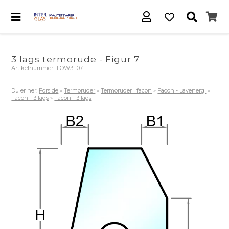
3 lags termorude - Figur 7
Artikelnummer.:
LOW3F07
Du er her:
Forside
»
Termoruder
»
Termoruder i facon
»
Facon - Lavenergi
»
Facon - 3 lags
»
Facon - 3 lags