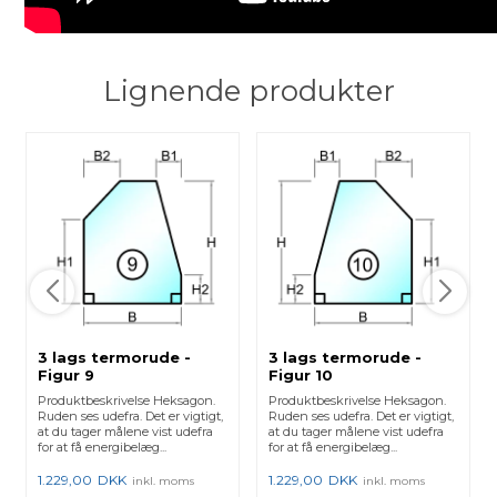
Lignende produkter
3 lags termorude -
3 lags termorude -
Figur 9
Figur 10
Produktbeskrivelse Heksagon.
Produktbeskrivelse Heksagon.
Ruden ses udefra. Det er vigtigt,
Ruden ses udefra. Det er vigtigt,
at du tager målene vist udefra
at du tager målene vist udefra
for at få energibelæg...
for at få energibelæg...
1.229,00
DKK
1.229,00
DKK
inkl. moms
inkl. moms