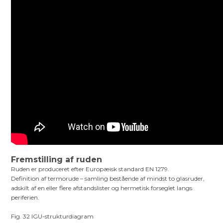
Fremstilling af ruden
Ruden er produceret efter Europæisk standard EN 1279.
Definition af termorude – samling bestående af mindst to glasruder,
adskilt af en eller flere afstandslister og hermetisk forseglet langs
periferien.
Fig. 32 IGU-strukturdiagram