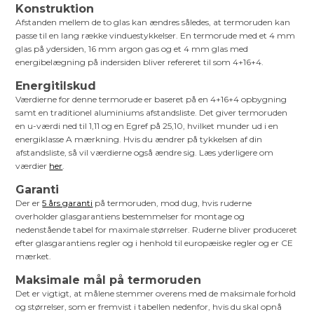
Konstruktion
Afstanden mellem de to glas kan ændres således, at termoruden kan
passe til en lang række vinduestykkelser. En termorude med et 4 mm
glas på ydersiden, 16 mm argon gas og et 4 mm glas med
energibelægning på indersiden bliver refereret til som 4+16+4.
Energitilskud
Værdierne for denne termorude er baseret på en 4+16+4 opbygning
samt en traditionel aluminiums afstandsliste. Det giver termoruden
en u-værdi ned til 1,11 og en Egref på 25,10, hvilket munder ud i en
energiklasse A mærkning. Hvis du ændrer på tykkelsen af din
afstandsliste, så vil værdierne også ændre sig. Læs yderligere om
værdier
her
.
Garanti
Der er
5 års garanti
på termoruden, mod dug, hvis ruderne
overholder glasgarantiens bestemmelser for montage og
nedenstående tabel for maximale størrelser. Ruderne bliver produceret
efter glasgarantiens regler og i henhold til europæiske regler og er CE
mærket.
Maksimale mål på termoruden
Det er vigtigt, at målene stemmer overens med de maksimale forhold
og størrelser, som er fremvist i tabellen nedenfor, hvis du skal opnå