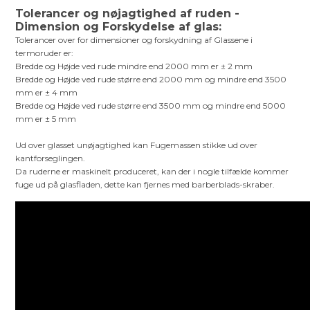
Tolerancer og nøjagtighed af ruden -
Dimension og Forskydelse af glas:
Tolerancer over for dimensioner og forskydning af Glassene i
termoruder er:
Bredde og Højde ved rude mindre end 2000 mm er ± 2 mm
Bredde og Højde ved rude større end 2000 mm og mindre end 3500
mm er ± 4 mm
Bredde og Højde ved rude større end 3500 mm og mindre end 5000
mm er ± 5 mm
Ud over glasset unøjagtighed kan Fugemassen stikke ud over
kantforseglingen.
Da ruderne er maskinelt produceret, kan der i nogle tilfælde kommer
fuge ud på glasfladen, dette kan fjernes med barberblads-skraber.