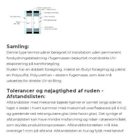
Samling:
Denne type termorude er beregnet til installation uden permanent
forskydningsbelastning i fugemassen beskyttet mod direkte UV-
eksponering på kantforsegling.
Ruden har en dobbelt forsegling, inderst en Butyl forsegling og yderst
en Polysulfid, Polyurethan – ekstern fugemasse, som ikke må
udsættes for direkte UV-stråling.
Tolerancer og nøjagtighed af ruden -
Afstandslisten:
Afstandslister med mekanisk bøjede hjørner er samlet langs siderne,
højst 4 steder i hvert kammer med maksimalt overfladeareal på 6 m2,
og gældende ved rektangulære glas (ikke facon glas). Det synlige af
afstandslisten kan have mindre misfarvning og ridser i skæreområdet
som skyldes produktionsprocessen. Afstandsforbindelsen må ikke
overstige 1 mm på afstand. Afstandslisten er hul og fyldt med tørstof