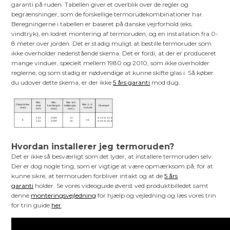
garanti på ruden. Tabellen giver et overblik over de regler og
begrænsninger, som de forskellige termorudekombinationer har.
Beregningerne i tabellen er baseret på danske vejrforhold (eks.
vindtryk), en lodret montering af termoruden, og en installation fra 0-
8 meter over jorden. Det er stadig muligt at bestille termoruder som
ikke overholder nedenstående skema. Det er fordi, at der er produceret
mange vinduer, specielt mellem 1980 og 2010, som ikke overholder
reglerne, og som stadig er nødvendige at kunne skifte glas i. Så køber
du udover dette skema, er der ikke
5 års garanti
mod dug.
Hvordan installerer jeg termoruden?
Det er ikke så besværligt som det lyder, at installere termoruden selv.
Der er dog nogle ting, som er vigtige at være opmærksom på, for at
kunne sikre, at termoruden forbliver intakt og at de
5 års
garanti
holder. Se vores videoguide øverst ved produktbilledet samt
denne
monteringsvejledning
for hjælp og vejledning og læs vores trin
for trin guide
her
.