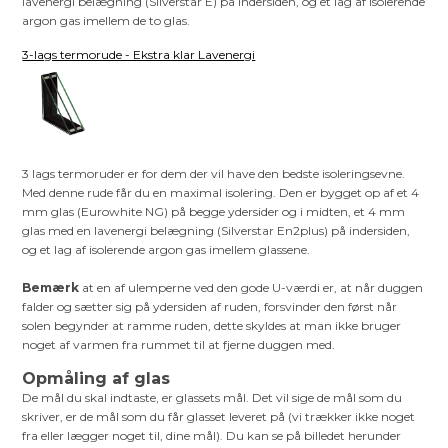
lavenergi belægning (Silverstar E) på indersiden, og et lag af isolerende
argon gas imellem de to glas.
3-lags termorude - Ekstra klar Lavenergi
3 lags termoruder er for dem der vil have den bedste isoleringsevne.
Med denne rude får du en maximal isolering. Den er bygget op af et 4
mm glas (Eurowhite NG) på begge ydersider og i midten, et 4 mm
glas med en lavenergi belægning (Silverstar En2plus) på indersiden,
og et lag af isolerende argon gas imellem glassene.
Bemærk
at en af ulemperne ved den gode U-værdi er, at når duggen
falder og sætter sig på ydersiden af ruden, forsvinder den først når
solen begynder at ramme ruden, dette skyldes at man ikke bruger
noget af varmen fra rummet til at fjerne duggen med.
Opmåling af glas
De mål du skal indtaste, er glassets mål. Det vil sige de mål som du
skriver, er de mål som du får glasset leveret på (vi trækker ikke noget
fra eller lægger noget til, dine mål). Du kan se på billedet herunder