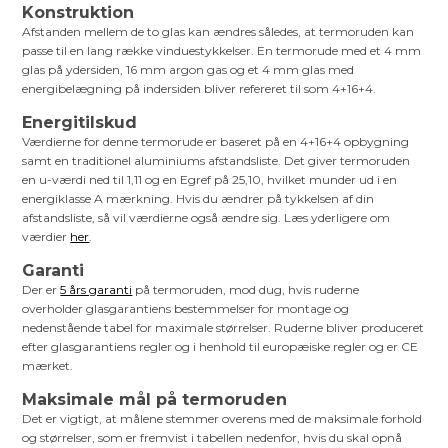
Konstruktion
Afstanden mellem de to glas kan ændres således, at termoruden kan
passe til en lang række vinduestykkelser. En termorude med et 4 mm
glas på ydersiden, 16 mm argon gas og et 4 mm glas med
energibelægning på indersiden bliver refereret til som 4+16+4.
Energitilskud
Værdierne for denne termorude er baseret på en 4+16+4 opbygning
samt en traditionel aluminiums afstandsliste. Det giver termoruden
en u-værdi ned til 1,11 og en Egref på 25,10, hvilket munder ud i en
energiklasse A mærkning. Hvis du ændrer på tykkelsen af din
afstandsliste, så vil værdierne også ændre sig. Læs yderligere om
værdier
her
.
Garanti
Der er
5 års garanti
på termoruden, mod dug, hvis ruderne
overholder glasgarantiens bestemmelser for montage og
nedenstående tabel for maximale størrelser. Ruderne bliver produceret
efter glasgarantiens regler og i henhold til europæiske regler og er CE
mærket.
Maksimale mål på termoruden
Det er vigtigt, at målene stemmer overens med de maksimale forhold
og størrelser, som er fremvist i tabellen nedenfor, hvis du skal opnå