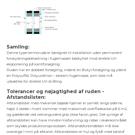
Samling:
Denne type termorude er beregnet til installation uden permanent
forskydningsbelastning i fugemassen beskyttet mod direkte UV-
eksponering på kantforsegling.
Ruden har en dobbelt forsegling, inderst en Butyl forsegling og yderst
en Polysulfid, Polyurethan – ekstern fugemasse, som ikke må
udsættes for direkte UV-stråling.
Tolerancer og nøjagtighed af ruden -
Afstandslisten:
Afstandslister med mekanisk bøjede hjørner er samlet langs siderne,
højst 4 steder i hvert kammer med maksimalt overfladeareal på 6 m2,
og gældende ved rektangulære glas (ikke facon glas). Det synlige af
afstandslisten kan have mindre misfarvning og ridser i skæreområdet
som skyldes produktionsprocessen. Afstandsforbindelsen må ikke
overstige 1 mm på afstand. Afstandslisten er hul og fyldt med tørstof