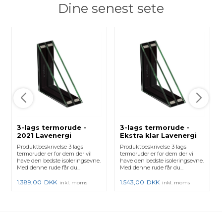
Dine senest sete
3-lags termorude -
3-lags termorude -
2021 Lavenergi
Ekstra klar Lavenergi
Produktbeskrivelse 3 lags
Produktbeskrivelse 3 lags
termoruder er for dem der vil
termoruder er for dem der vil
have den bedste isoleringsevne.
have den bedste isoleringsevne.
Med denne rude får du...
Med denne rude får du...
1.389,00
DKK
1.543,00
DKK
inkl. moms
inkl. moms