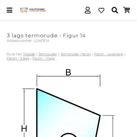
3 lags termorude - Figur 14
Artikelnummer.:
LOW3F14
Du er her:
Forside
»
Termoruder
»
Termoruder i facon
»
Facon - Lavenergi
»
Facon - 3 lags
»
Facon - 3 lags