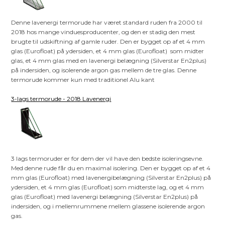
Denne lavenergi termorude har været standard ruden fra 2000 til
2018 hos mange vinduesproducenter, og den er stadig den mest
brugte til udskiftning af gamle ruder. Den er bygget op af et 4 mm
glas (Eurofloat) på ydersiden, et 4 mm glas (Eurofloat) som midter
glas, et 4 mm glas med en lavenergi belægning (Silverstar En2plus)
på indersiden, og isolerende argon gas mellem de tre glas. Denne
termorude kommer kun med traditionel Alu kant
3-lags termorude - 2018 Lavenergi
3 lags termoruder er for dem der vil have den bedste isoleringsevne.
Med denne rude får du en maximal isolering. Den er bygget op af et 4
mm glas (Eurofloat) med lavenergibelægning (Silverstar En2plus) på
ydersiden, et 4 mm glas (Eurofloat) som midterste lag, og et 4 mm
glas (Eurofloat) med lavenergi belægning (Silverstar En2plus) på
indersiden, og i mellemrummene mellem glassene isolerende argon
gas.