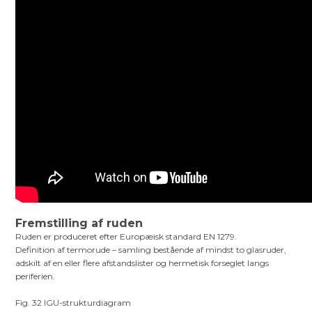
Fremstilling af ruden
Ruden er produceret efter Europæisk standard EN 1279.
Definition af termorude – samling bestående af mindst to glasruder,
adskilt af en eller flere afstandslister og hermetisk forseglet langs
periferien.
Fig. 32 IGU-strukturdiagram