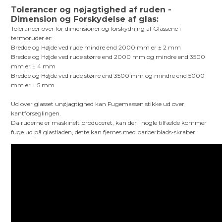
Tolerancer og nøjagtighed af ruden -
Dimension og Forskydelse af glas:
Tolerancer over for dimensioner og forskydning af Glassene i
termoruder er:
Bredde og Højde ved rude mindre end 2000 mm er ± 2 mm
Bredde og Højde ved rude større end 2000 mm og mindre end 3500
mm er ± 4 mm
Bredde og Højde ved rude større end 3500 mm og mindre end 5000
mm er ± 5 mm
Ud over glasset unøjagtighed kan Fugemassen stikke ud over
kantforseglingen.
Da ruderne er maskinelt produceret, kan der i nogle tilfælde kommer
fuge ud på glasfladen, dette kan fjernes med barberblads-skraber.