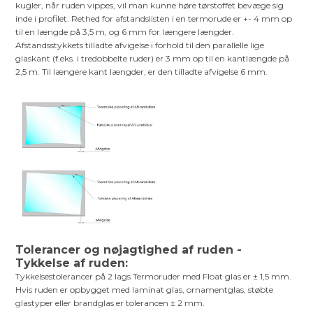
kugler, når ruden vippes, vil man kunne høre tørstoffet bevæge sig
inde i profilet. Rethed for afstandslisten i en termorude er +- 4 mm op
til en længde på 3,5 m, og 6 mm for længere længder.
Afstandsstykkets tilladte afvigelse i forhold til den parallelle lige
glaskant (f.eks. i tredobbelte ruder) er 3 mm op til en kantlængde på
2,5 m. Til længere kant længder, er den tilladte afvigelse 6 mm.
Tolerancer og nøjagtighed af ruden -
Tykkelse af ruden:
Tykkelsestolerancer på 2 lags Termoruder med Float glas er ± 1,5 mm.
Hvis ruden er opbygget med laminat glas, ornamentglas, støbte
glastyper eller brandglas er tolerancen ± 2 mm.