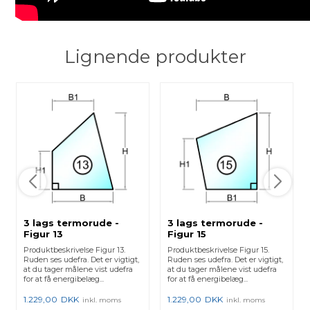
Lignende produkter
3 lags termorude -
3 lags termorude -
Figur 13
Figur 15
Produktbeskrivelse Figur 13.
Produktbeskrivelse Figur 15.
Ruden ses udefra. Det er vigtigt,
Ruden ses udefra. Det er vigtigt,
at du tager målene vist udefra
at du tager målene vist udefra
for at få energibelæg...
for at få energibelæg...
1.229,00
DKK
1.229,00
DKK
inkl. moms
inkl. moms