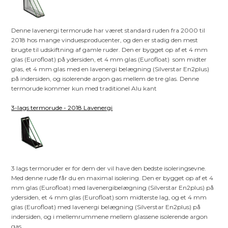
Denne lavenergi termorude har været standard ruden fra 2000 til
2018 hos mange vinduesproducenter, og den er stadig den mest
brugte til udskiftning af gamle ruder. Den er bygget op af et 4 mm
glas (Eurofloat) på ydersiden, et 4 mm glas (Eurofloat) som midter
glas, et 4 mm glas med en lavenergi belægning (Silverstar En2plus)
på indersiden, og isolerende argon gas mellem de tre glas. Denne
termorude kommer kun med traditionel Alu kant
3-lags termorude - 2018 Lavenergi
3 lags termoruder er for dem der vil have den bedste isoleringsevne.
Med denne rude får du en maximal isolering. Den er bygget op af et 4
mm glas (Eurofloat) med lavenergibelægning (Silverstar En2plus) på
ydersiden, et 4 mm glas (Eurofloat) som midterste lag, og et 4 mm
glas (Eurofloat) med lavenergi belægning (Silverstar En2plus) på
indersiden, og i mellemrummene mellem glassene isolerende argon
gas.