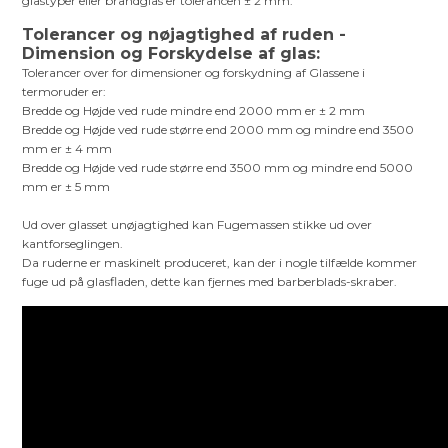
glastyper eller brandglas er tolerancen ± 2 mm.
Tolerancer og nøjagtighed af ruden -
Dimension og Forskydelse af glas:
Tolerancer over for dimensioner og forskydning af Glassene i
termoruder er:
Bredde og Højde ved rude mindre end 2000 mm er ± 2 mm
Bredde og Højde ved rude større end 2000 mm og mindre end 3500
mm er ± 4 mm
Bredde og Højde ved rude større end 3500 mm og mindre end 5000
mm er ± 5 mm
Ud over glasset unøjagtighed kan Fugemassen stikke ud over
kantforseglingen.
Da ruderne er maskinelt produceret, kan der i nogle tilfælde kommer
fuge ud på glasfladen, dette kan fjernes med barberblads-skraber.