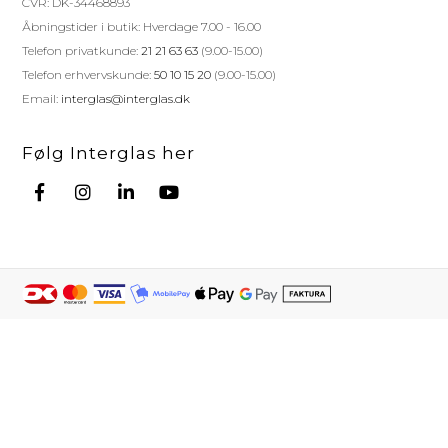
CVR: DK-34468893
Åbningstider i butik: Hverdage 7.00 - 16.00
Telefon privatkunde:
21 21 63 63
(9.00-15.00)
Telefon erhvervskunde:
50 10 15 20
(9.00-15.00)
Email:
interglas@interglas.dk
Følg Interglas her