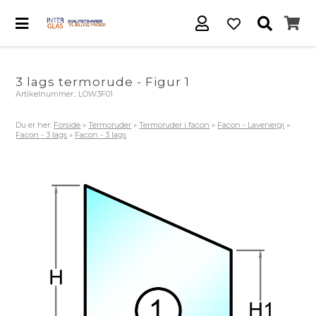
3 lags termorude - Figur 1
Artikelnummer.:
LOW3F01
Du er her:
Forside
»
Termoruder
»
Termoruder i facon
»
Facon - Lavenergi
»
Facon - 3 lags
»
Facon - 3 lags