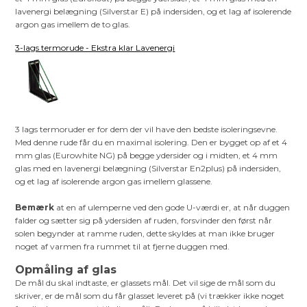
lavenergi belægning (Silverstar E) på indersiden, og et lag af isolerende
argon gas imellem de to glas.
3-lags termorude - Ekstra klar Lavenergi
3 lags termoruder er for dem der vil have den bedste isoleringsevne.
Med denne rude får du en maximal isolering. Den er bygget op af et 4
mm glas (Eurowhite NG) på begge ydersider og i midten, et 4 mm
glas med en lavenergi belægning (Silverstar En2plus) på indersiden,
og et lag af isolerende argon gas imellem glassene.
Bemærk
at en af ulemperne ved den gode U-værdi er, at når duggen
falder og sætter sig på ydersiden af ruden, forsvinder den først når
solen begynder at ramme ruden, dette skyldes at man ikke bruger
noget af varmen fra rummet til at fjerne duggen med.
Opmåling af glas
De mål du skal indtaste, er glassets mål. Det vil sige de mål som du
skriver, er de mål som du får glasset leveret på (vi trækker ikke noget