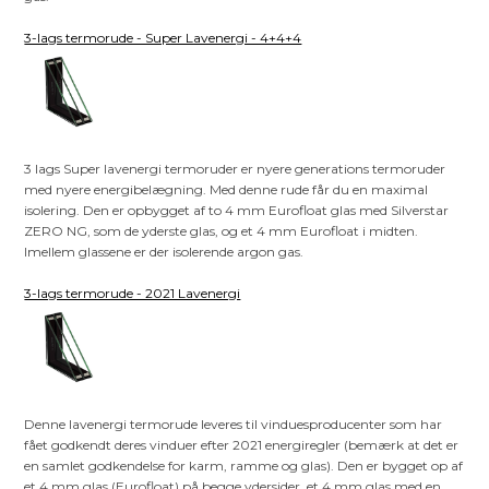
3-lags termorude - Super Lavenergi - 4+4+4
3 lags Super lavenergi termoruder er nyere generations termoruder
med nyere energibelægning. Med denne rude får du en maximal
isolering. Den er opbygget af to 4 mm Eurofloat glas med Silverstar
ZERO NG, som de yderste glas, og et 4 mm Eurofloat i midten.
Imellem glassene er der isolerende argon gas.
3-lags termorude - 2021 Lavenergi
Denne lavenergi termorude leveres til vinduesproducenter som har
fået godkendt deres vinduer efter 2021 energiregler (bemærk at det er
en samlet godkendelse for karm, ramme og glas). Den er bygget op af
et 4 mm glas (Eurofloat) på begge ydersider, et 4 mm glas med en