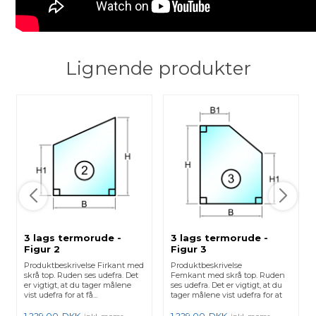
Lignende produkter
3 lags termorude -
3 lags termorude -
Figur 2
Figur 3
Produktbeskrivelse Firkant med
Produktbeskrivelse
skrå top. Ruden ses udefra. Det
Femkant med skrå top. Ruden
er vigtigt, at du tager målene
ses udefra. Det er vigtigt, at du
vist udefra for at få...
tager målene vist udefra for at
få...
1.229,00
DKK
1.229,00
DKK