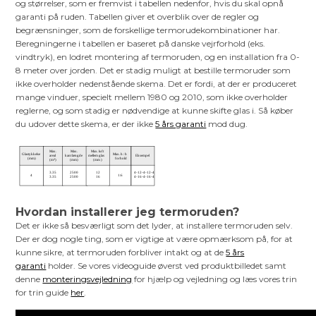
og størrelser, som er fremvist i tabellen nedenfor, hvis du skal opnå
garanti på ruden. Tabellen giver et overblik over de regler og
begrænsninger, som de forskellige termorudekombinationer har.
Beregningerne i tabellen er baseret på danske vejrforhold (eks.
vindtryk), en lodret montering af termoruden, og en installation fra 0-
8 meter over jorden. Det er stadig muligt at bestille termoruder som
ikke overholder nedenstående skema. Det er fordi, at der er produceret
mange vinduer, specielt mellem 1980 og 2010, som ikke overholder
reglerne, og som stadig er nødvendige at kunne skifte glas i. Så køber
du udover dette skema, er der ikke
5 års garanti
mod dug.
Hvordan installerer jeg termoruden?
Det er ikke så besværligt som det lyder, at installere termoruden selv.
Der er dog nogle ting, som er vigtige at være opmærksom på, for at
kunne sikre, at termoruden forbliver intakt og at de
5 års
garanti
holder. Se vores videoguide øverst ved produktbilledet samt
denne
monteringsvejledning
for hjælp og vejledning og læs vores trin
for trin guide
her
.