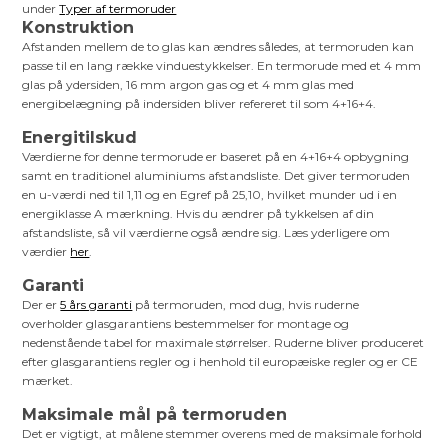
under
Typer af termoruder
Konstruktion
Afstanden mellem de to glas kan ændres således, at termoruden kan
passe til en lang række vinduestykkelser. En termorude med et 4 mm
glas på ydersiden, 16 mm argon gas og et 4 mm glas med
energibelægning på indersiden bliver refereret til som 4+16+4.
Energitilskud
Værdierne for denne termorude er baseret på en 4+16+4 opbygning
samt en traditionel aluminiums afstandsliste. Det giver termoruden
en u-værdi ned til 1,11 og en Egref på 25,10, hvilket munder ud i en
energiklasse A mærkning. Hvis du ændrer på tykkelsen af din
afstandsliste, så vil værdierne også ændre sig. Læs yderligere om
værdier
her
.
Garanti
Der er
5 års garanti
på termoruden, mod dug, hvis ruderne
overholder glasgarantiens bestemmelser for montage og
nedenstående tabel for maximale størrelser. Ruderne bliver produceret
efter glasgarantiens regler og i henhold til europæiske regler og er CE
mærket.
Maksimale mål på termoruden
Det er vigtigt, at målene stemmer overens med de maksimale forhold