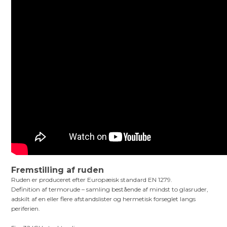
Fremstilling af ruden
Ruden er produceret efter Europæisk standard EN 1279.
Definition af termorude – samling bestående af mindst to glasruder,
adskilt af en eller flere afstandslister og hermetisk forseglet langs
periferien.