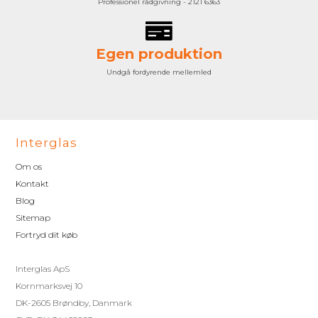
Professionel rådgivning - 2121 6363
Egen produktion
Undgå fordyrende mellemled
Interglas
Om os
Kontakt
Blog
Sitemap
Fortryd dit køb
Interglas ApS
Kornmarksvej 10
DK-2605 Brøndby, Danmark