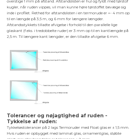
overstige 1 mm på afstand. Afstandslisten er hul og fyldt med tørstof
kugler, når ruden vippes, vil man kunne høre tørstoffet bevæge sig
inde i profilet. Rethed for afstandslisten i en termorude er +- 4 mm op
til en længde på 3,5 m, og 6 mm for længere længder.
Afstandsstykkets tilladte afvigelse i forhold til den parallelle lige
glaskant (f.eks. i tredobbelte ruder) er 3 mm op til en kantlængde på
2,5 m. Til længere kant længder, er den tilladte afvigelse 6 mm.
Tolerancer og nøjagtighed af ruden -
Tykkelse af ruden:
Tykkelsestolerancer på 2 lags Termoruder med Float glas er ± 1,5 mm.
Hvis ruden er opbygget med laminat glas, ornamentglas, støbte