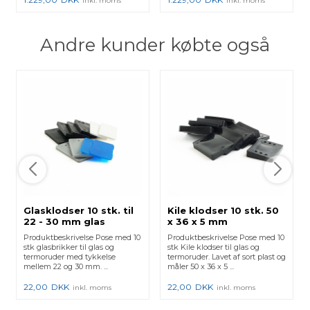
inkl. moms
inkl. moms
Andre kunder købte også
Glasklodser 10 stk. til
Kile klodser 10 stk. 50
22 - 30 mm glas
x 36 x 5 mm
Produktbeskrivelse Pose med 10
Produktbeskrivelse Pose med 10
stk glasbrikker til glas og
stk Kile klodser til glas og
termoruder med tykkelse
termoruder. Lavet af sort plast og
mellem 22 og 30 mm. ...
måler 50 x 36 x 5 ...
22,00
DKK
22,00
DKK
inkl. moms
inkl. moms