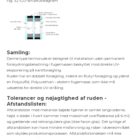
Fig. 32 IGU-strukturdiagram
Samling:
Denne type termorude er beregnet til installation uden permanent
forskydningsbelastning i fugemassen beskyttet mod direkte UV-
eksponering på kantforsegling.
Ruden har en dobbelt forsegling, inderst en Butyl forsegling og yderst
en Polysulfid, Polyurethan – ekstern fugemasse, som ikke må
udsættes for direkte UV-stråling.
Tolerancer og nøjagtighed af ruden -
Afstandslisten:
Afstandslister med mekanisk bøjede hjørner er samlet langs siderne,
højst 4 steder i hvert kammer med maksimalt overfladeareal på 6 m2,
og gældende ved rektangulære glas (ikke facon glas). Det synlige af
afstandslisten kan have mindre misfarvning og ridser i skæreområdet
som skyldes produktionsprocessen. Afstandsforbindelsen må ikke