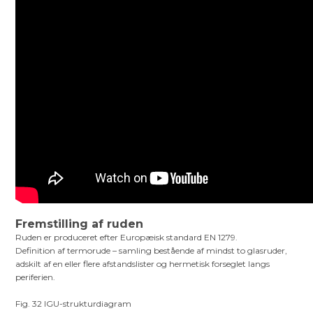
Fremstilling af ruden
Ruden er produceret efter Europæisk standard EN 1279.
Definition af termorude – samling bestående af mindst to glasruder,
adskilt af en eller flere afstandslister og hermetisk forseglet langs
periferien.
Fig. 32 IGU-strukturdiagram