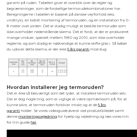
garanti på ruden. Tabellen giver et overblik over de regler og
begrænsninger, som de forskellige termorudekombinationer har.
Beregningerne i tabellen er baseret på danske vejrforhold (eks.
vindtryk), en lodret montering af termoruden, og en installation fra 0-
8 meter over jorden. Det er stadig muligt at bestille termoruder som
ikke overholder nedenstående skema. Det er fordi, at der er produceret
mange vinduer, specielt mellem 1980 og 2010, som ikke overholder
reglerne, og som stadig er nødvendige at kunne skifte glas i. Så køber
du udover dette skema, er der ikke
5 års garanti
mod dug.
Hvordan installerer jeg termoruden?
Det er ikke så besværligt som det lyder, at installere termoruden selv.
Der er dog nogle ting, som er vigtige at være opmærksom på, for at
kunne sikre, at termoruden forbliver intakt og at de
5 års
garanti
holder. Se vores videoguide øverst ved produktbilledet samt
denne
monteringsvejledning
for hjælp og vejledning og læs vores trin
for trin guide
her
.