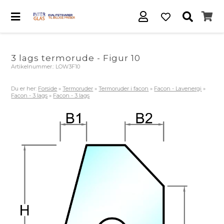
3 lags termorude - Figur 10
Artikelnummer.:
LOW3F10
Du er her:
Forside
»
Termoruder
»
Termoruder i facon
»
Facon - Lavenergi
»
Facon - 3 lags
»
Facon - 3 lags