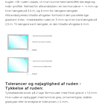
kugler, når ruden vippes, vil man kunne høre tørstoffet bevæge sig
inde i profilet. Rethed for afstandslisten i en termorude er +- 4 mm op
til en længde på 3,5 m, og 6 mm for længere længder.
Afstandsstykkets tilladte afvigelse i forhold til den parallelle lige
glaskant (f.eks. i tredobbelte ruder) er 3 mm op til en kantlængde på
2,5 m. Til længere kant længder, er den tilladte afvigelse 6 mm.
Tolerancer og nøjagtighed af ruden -
Tykkelse af ruden:
Tykkelsestolerancer på 2 lags Termoruder med Float glas er ± 1,5 mm.
Hvis ruden er opbygget med laminat glas, ornamentglas, støbte
glastyper eller brandglas er tolerancen ± 2 mm.