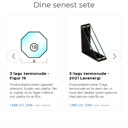
Dine senest sete
3 lags termorude -
3-lags termorude -
Figur 19
2021 Lavenergi
Produktbeskrivelse Ligesidet
Produktbeskrivelse 3 lags
ottekant. Ruden ses udefra. Det
termoruder er for dem der vil
er vigtigt, at du tager målene
have den bedste isoleringsevne.
vist udefra for at få e...
Med denne rude får du...
1.638,00
DKK
1.389,00
DKK
inkl. moms
inkl. moms