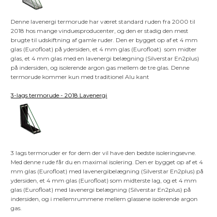
Denne lavenergi termorude har været standard ruden fra 2000 til
2018 hos mange vinduesproducenter, og den er stadig den mest
brugte til udskiftning af gamle ruder. Den er bygget op af et 4 mm
glas (Eurofloat) på ydersiden, et 4 mm glas (Eurofloat) som midter
glas, et 4 mm glas med en lavenergi belægning (Silverstar En2plus)
på indersiden, og isolerende argon gas mellem de tre glas. Denne
termorude kommer kun med traditionel Alu kant
3-lags termorude - 2018 Lavenergi
3 lags termoruder er for dem der vil have den bedste isoleringsevne.
Med denne rude får du en maximal isolering. Den er bygget op af et 4
mm glas (Eurofloat) med lavenergibelægning (Silverstar En2plus) på
ydersiden, et 4 mm glas (Eurofloat) som midterste lag, og et 4 mm
glas (Eurofloat) med lavenergi belægning (Silverstar En2plus) på
indersiden, og i mellemrummene mellem glassene isolerende argon
gas.