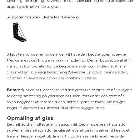
lavenergi belægning (Silverstar E) på indersiden, og et lag af isolerende
argon gas imellem de to glas.
3-lags termorude - Ekstra klar Lavenergi
3 lags termoruder er for dem der vil have den bedste isoleringsevne.
Med denne rude får du en maximal isolering. Den er bygget op af et 4
mm glas (Eurowhite NG) på begge ydersider og i midten, et 4 mm
glas med en lavenergi belægning (Silverstar En2plus) på indersiden,
og et lag af isolerende argon gas imellem glassene.
Bemærk
at en af ulemperne ved den gode U-værdi er, at når duggen
falder og sætter sig på ydersiden af ruden, forsvinder den først når
solen begynder at ramme ruden, dette skyldes at man ikke bruger
noget af varmen fra rummet til at fjerne duggen med.
Opmåling af glas
De mål du skal indtaste, er glassets mål. Det vil sige de mål som du
skriver, er de mål som du får glasset leveret på (vi trækker ikke noget
fra eller lægger noget til, dine mål). Du kan se på billedet herunder