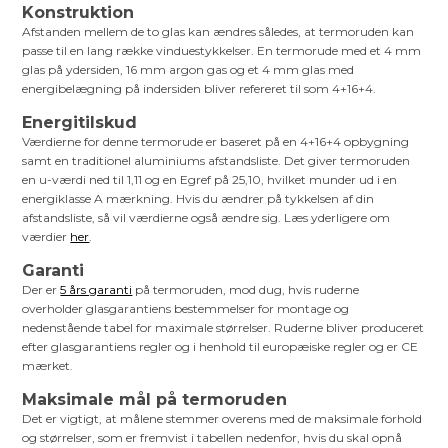
Konstruktion
Afstanden mellem de to glas kan ændres således, at termoruden kan
passe til en lang række vinduestykkelser. En termorude med et 4 mm
glas på ydersiden, 16 mm argon gas og et 4 mm glas med
energibelægning på indersiden bliver refereret til som 4+16+4.
Energitilskud
Værdierne for denne termorude er baseret på en 4+16+4 opbygning
samt en traditionel aluminiums afstandsliste. Det giver termoruden
en u-værdi ned til 1,11 og en Egref på 25,10, hvilket munder ud i en
energiklasse A mærkning. Hvis du ændrer på tykkelsen af din
afstandsliste, så vil værdierne også ændre sig. Læs yderligere om
værdier
her
.
Garanti
Der er
5 års garanti
på termoruden, mod dug, hvis ruderne
overholder glasgarantiens bestemmelser for montage og
nedenstående tabel for maximale størrelser. Ruderne bliver produceret
efter glasgarantiens regler og i henhold til europæiske regler og er CE
mærket.
Maksimale mål på termoruden
Det er vigtigt, at målene stemmer overens med de maksimale forhold
og størrelser, som er fremvist i tabellen nedenfor, hvis du skal opnå