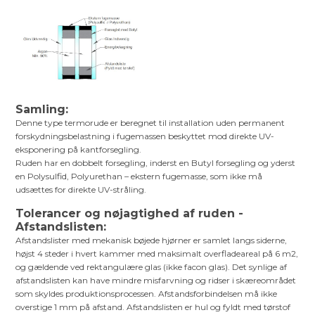
Samling:
Denne type termorude er beregnet til installation uden permanent
forskydningsbelastning i fugemassen beskyttet mod direkte UV-
eksponering på kantforsegling.
Ruden har en dobbelt forsegling, inderst en Butyl forsegling og yderst
en Polysulfid, Polyurethan – ekstern fugemasse, som ikke må
udsættes for direkte UV-stråling.
Tolerancer og nøjagtighed af ruden -
Afstandslisten:
Afstandslister med mekanisk bøjede hjørner er samlet langs siderne,
højst 4 steder i hvert kammer med maksimalt overfladeareal på 6 m2,
og gældende ved rektangulære glas (ikke facon glas). Det synlige af
afstandslisten kan have mindre misfarvning og ridser i skæreområdet
som skyldes produktionsprocessen. Afstandsforbindelsen må ikke
overstige 1 mm på afstand. Afstandslisten er hul og fyldt med tørstof