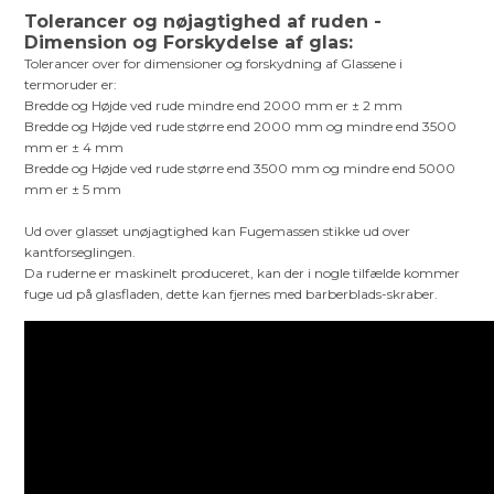
Tolerancer og nøjagtighed af ruden -
Dimension og Forskydelse af glas:
Tolerancer over for dimensioner og forskydning af Glassene i
termoruder er:
Bredde og Højde ved rude mindre end 2000 mm er ± 2 mm
Bredde og Højde ved rude større end 2000 mm og mindre end 3500
mm er ± 4 mm
Bredde og Højde ved rude større end 3500 mm og mindre end 5000
mm er ± 5 mm
Ud over glasset unøjagtighed kan Fugemassen stikke ud over
kantforseglingen.
Da ruderne er maskinelt produceret, kan der i nogle tilfælde kommer
fuge ud på glasfladen, dette kan fjernes med barberblads-skraber.