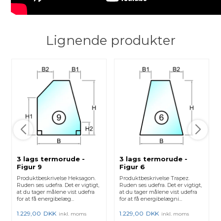
Lignende produkter
3 lags termorude -
3 lags termorude -
Figur 9
Figur 6
Produktbeskrivelse Heksagon.
Produktbeskrivelse Trapez.
Ruden ses udefra. Det er vigtigt,
Ruden ses udefra. Det er vigtigt,
at du tager målene vist udefra
at du tager målene vist udefra
for at få energibelæg...
for at få energibelægni...
1.229,00
DKK
1.229,00
DKK
inkl. moms
inkl. moms