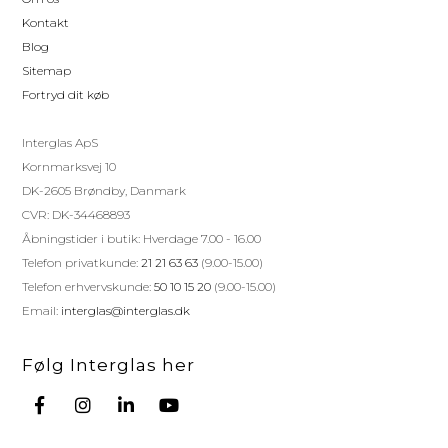
Kontakt
Blog
Sitemap
Fortryd dit køb
Interglas ApS
Kornmarksvej 10
DK-2605 Brøndby, Danmark
CVR: DK-34468893
Åbningstider i butik: Hverdage 7.00 - 16.00
Telefon privatkunde:
21 21 63 63
(9.00-15.00)
Telefon erhvervskunde:
50 10 15 20
(9.00-15.00)
Email:
interglas@interglas.dk
Følg Interglas her