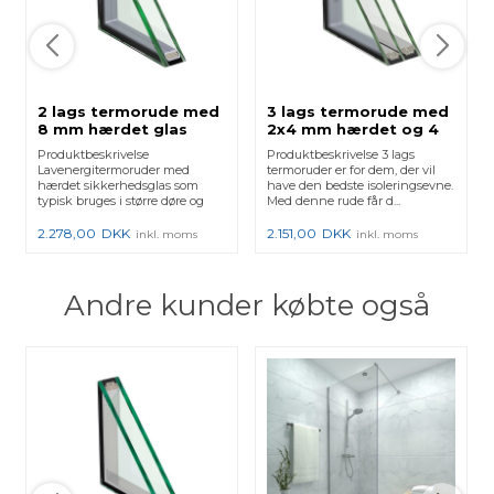
2 lags termorude med
3 lags termorude med
8 mm hærdet glas
2x4 mm hærdet og 4
mm hærdet satin glas
Produktbeskrivelse
Produktbeskrivelse 3 lags
Lavenergitermoruder med
termoruder er for dem, der vil
hærdet sikkerhedsglas som
have den bedste isoleringsevne.
typisk bruges i større døre og
Med denne rude får d...
vinduer i...
2.278,00
DKK
2.151,00
DKK
inkl. moms
inkl. moms
Andre kunder købte også