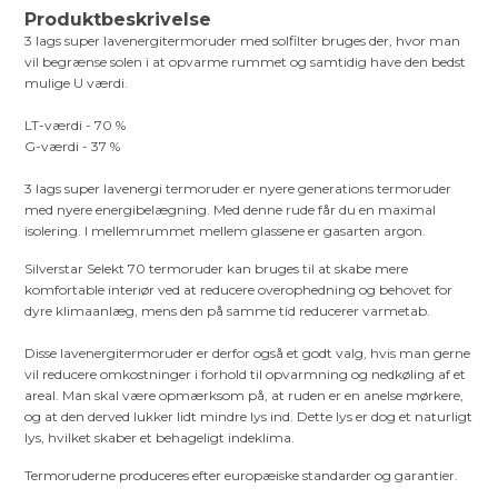
Produktbeskrivelse
3 lags super lavenergitermoruder med solfilter bruges der, hvor man
vil begrænse solen i at opvarme rummet og samtidig have den bedst
mulige U værdi.
LT-værdi - 70 %
G-værdi - 37 %
3 lags super lavenergi termoruder er nyere generations termoruder
med nyere energibelægning. Med denne rude får du en maximal
isolering. I mellemrummet mellem glassene er gasarten argon.
Silverstar Selekt 70 termoruder kan bruges til at skabe mere
komfortable interiør ved at reducere overophedning og behovet for
dyre klimaanlæg, mens den på samme tid reducerer varmetab.
Disse lavenergitermoruder er derfor også et godt valg, hvis man gerne
vil reducere omkostninger i forhold til opvarmning og nedkøling af et
areal. Man skal være opmærksom på, at ruden er en anelse mørkere,
og at den derved lukker lidt mindre lys ind. Dette lys er dog et naturligt
lys, hvilket skaber et behageligt indeklima.
Termoruderne produceres efter europæiske standarder og garantier.