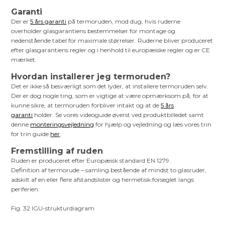
Garanti
Der er
5 års garanti
på termoruden, mod dug, hvis ruderne
overholder glasgarantiens bestemmelser for montage og
nedenstående tabel for maximale størrelser. Ruderne bliver produceret
efter glasgarantiens regler og i henhold til europæiske regler og er CE
mærket.
Hvordan installerer jeg termoruden?
Det er ikke så besværligt som det lyder, at installere termoruden selv.
Der er dog nogle ting, som er vigtige at være opmærksom på, for at
kunne sikre, at termoruden forbliver intakt og at de
5 års
garanti
holder. Se vores videoguide øverst ved produktbilledet samt
denne
monteringsvejledning
for hjælp og vejledning og læs vores trin
for trin guide
her
.
Fremstilling af ruden
Ruden er produceret efter Europæisk standard EN 1279.
Definition af termorude – samling bestående af mindst to glasruder,
adskilt af en eller flere afstandslister og hermetisk forseglet langs
periferien.
Fig. 32 IGU-strukturdiagram