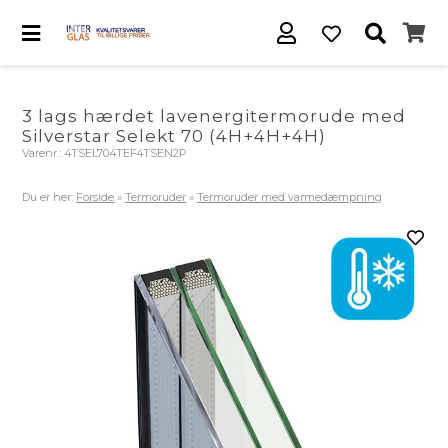
3 lags hærdet lavenergitermorude med
Silverstar Selekt 70 (4H+4H+4H)
Varenr.:
4TSEL704TEF4TSEN2P
Du er her:
Forside
»
Termoruder
»
Termoruder med varmedæmpning