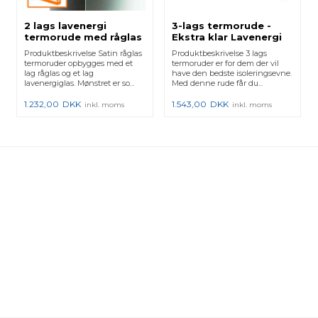
2 lags lavenergi
3-lags termorude -
termorude med råglas
Ekstra klar Lavenergi
- Satin
Produktbeskrivelse Satin råglas
Produktbeskrivelse 3 lags
termoruder opbygges med et
termoruder er for dem der vil
lag råglas og et lag
have den bedste isoleringsevne.
lavenergiglas. Mønstret er so...
Med denne rude får du...
1.232,00
DKK
1.543,00
DKK
inkl. moms
inkl. moms