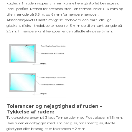
kugler, når ruden vippes, vil man kunne høre tørstoffet bevæge sig
inde i profilet. Rethed for afstandslisten i en termorude er +- 4 mm op
til en længde på 3,5 m, og 6 mm for længere længder.
Afstandsstykkets tilladte afvigelse i forhold til den parallelle lige
glaskant (f.eks. i tredobbelte ruder) er 3 mm op til en kantlængde på
2,5 m. Til længere kant længder, er den tilladte afvigelse 6 mm.
Tolerancer og nøjagtighed af ruden -
Tykkelse af ruden:
Tykkelsestolerancer på 3 lags Termoruder med Float glas er ± 1,5 mm.
Hvis ruden er opbygget med laminat glas, ornamentglas, støbte
glastyper eller brandglas er tolerancen ± 2 mm.