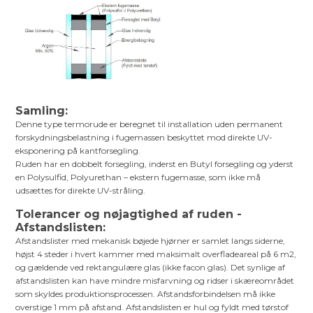
Samling:
Denne type termorude er beregnet til installation uden permanent
forskydningsbelastning i fugemassen beskyttet mod direkte UV-
eksponering på kantforsegling.
Ruden har en dobbelt forsegling, inderst en Butyl forsegling og yderst
en Polysulfid, Polyurethan – ekstern fugemasse, som ikke må
udsættes for direkte UV-stråling.
Tolerancer og nøjagtighed af ruden -
Afstandslisten:
Afstandslister med mekanisk bøjede hjørner er samlet langs siderne,
højst 4 steder i hvert kammer med maksimalt overfladeareal på 6 m2,
og gældende ved rektangulære glas (ikke facon glas). Det synlige af
afstandslisten kan have mindre misfarvning og ridser i skæreområdet
som skyldes produktionsprocessen. Afstandsforbindelsen må ikke
overstige 1 mm på afstand. Afstandslisten er hul og fyldt med tørstof