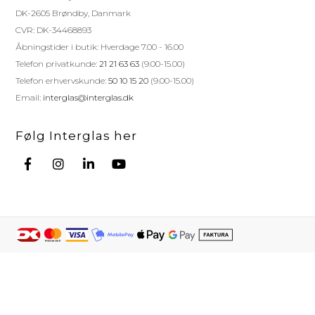
DK-2605 Brøndby, Danmark
CVR: DK-34468893
Åbningstider i butik: Hverdage 7.00 - 16.00
Telefon privatkunde:
21 21 63 63
(9.00-15.00)
Telefon erhvervskunde:
50 10 15 20
(9.00-15.00)
Email:
interglas@interglas.dk
Følg Interglas her