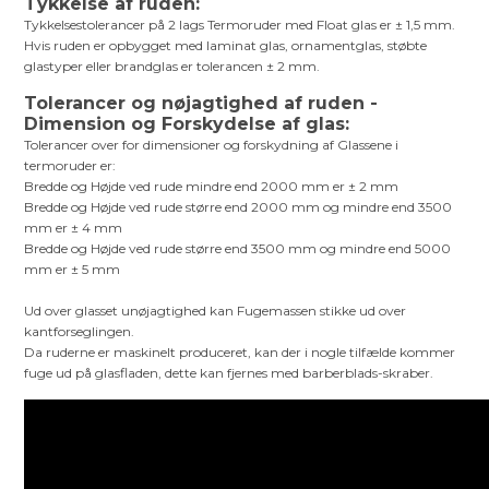
Tykkelse af ruden:
Tykkelsestolerancer på 2 lags Termoruder med Float glas er ± 1,5 mm.
Hvis ruden er opbygget med laminat glas, ornamentglas, støbte
glastyper eller brandglas er tolerancen ± 2 mm.
Tolerancer og nøjagtighed af ruden -
Dimension og Forskydelse af glas:
Tolerancer over for dimensioner og forskydning af Glassene i
termoruder er:
Bredde og Højde ved rude mindre end 2000 mm er ± 2 mm
Bredde og Højde ved rude større end 2000 mm og mindre end 3500
mm er ± 4 mm
Bredde og Højde ved rude større end 3500 mm og mindre end 5000
mm er ± 5 mm
Ud over glasset unøjagtighed kan Fugemassen stikke ud over
kantforseglingen.
Da ruderne er maskinelt produceret, kan der i nogle tilfælde kommer
fuge ud på glasfladen, dette kan fjernes med barberblads-skraber.