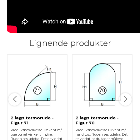
Lignende produkter
2 lags termorude -
2 lags termorude -
Figur 71
Figur 70
Produktbeskrivelse Trekant m/
Produktbeskrivelse Firkant m/
bue og ret vinkel til højre.
rund top. Ruden ses udefra. Det
Ruden ses udefra. Det er vigtigt,
er vigtigt, at du tager målene