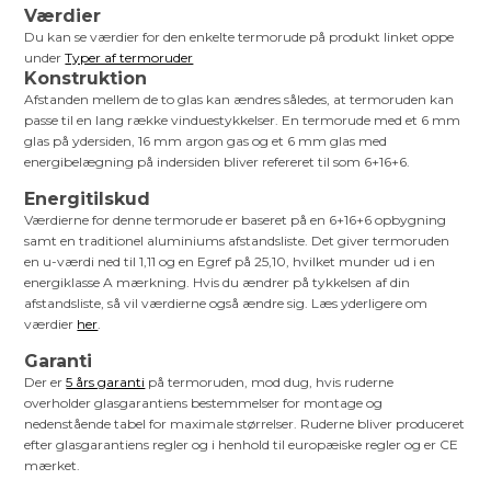
Værdier
Du kan se værdier for den enkelte termorude på produkt linket oppe
under
Typer af termoruder
Konstruktion
Afstanden mellem de to glas kan ændres således, at termoruden kan
passe til en lang række vinduestykkelser. En termorude med et 6 mm
glas på ydersiden, 16 mm argon gas og et 6 mm glas med
energibelægning på indersiden bliver refereret til som 6+16+6.
Energitilskud
Værdierne for denne termorude er baseret på en 6+16+6 opbygning
samt en traditionel aluminiums afstandsliste. Det giver termoruden
en u-værdi ned til 1,11 og en Egref på 25,10, hvilket munder ud i en
energiklasse A mærkning. Hvis du ændrer på tykkelsen af din
afstandsliste, så vil værdierne også ændre sig. Læs yderligere om
værdier
her
.
Garanti
Der er
5 års garanti
på termoruden, mod dug, hvis ruderne
overholder glasgarantiens bestemmelser for montage og
nedenstående tabel for maximale størrelser. Ruderne bliver produceret
efter glasgarantiens regler og i henhold til europæiske regler og er CE
mærket.