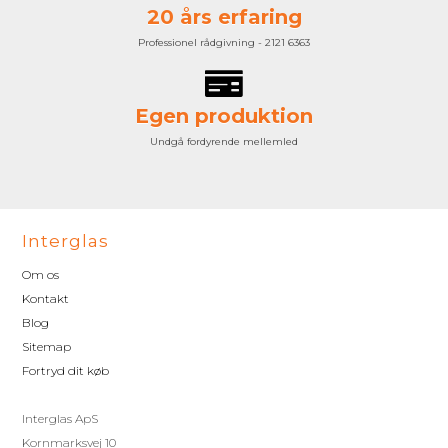
20 års erfaring
Professionel rådgivning - 2121 6363
Egen produktion
Undgå fordyrende mellemled
Interglas
Om os
Kontakt
Blog
Sitemap
Fortryd dit køb
Interglas ApS
Kornmarksvej 10