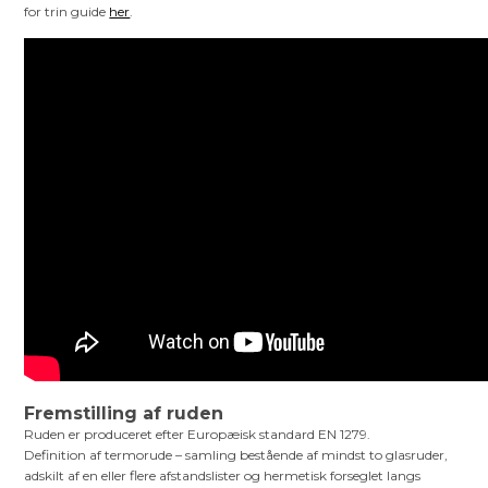
for trin guide
her
.
Fremstilling af ruden
Ruden er produceret efter Europæisk standard EN 1279.
Definition af termorude – samling bestående af mindst to glasruder,
adskilt af en eller flere afstandslister og hermetisk forseglet langs