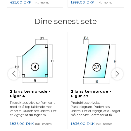
425,00
DKK
1.999,00
DKK
inkl. moms
inkl. moms
Dine senest sete
2 lags termorude -
2 lags termorude -
Figur 4
Figur 37
Produktbeskrivelse Femkant
Produktbeskrivelse
med skrå top faldende mod
Parallelogram. Ruden ses
venstre. Ruden ses udefra. Det
udefra. Det er vigtigt, at du tager
er vigtigt, at du tager m...
målene vist udefra for at få
energi...
1.836,00
DKK
1.836,00
DKK
inkl. moms
inkl. moms