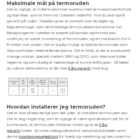
Maksimale mål på termoruden
Det er vigtigt, at målene stemmer overens med de maksimale forhold
og størrelser, som er fremvist i tabellen nedenfor, hvis du skal opnå
garanti på ruden. Tabellen giver et overblik over de regler og
begrænsninger, som de forskellige termorudekombinationer har.
Beregningerne i tabellen er baseret på danske vejrforhold (eks.
vindtryk), en lodret montering af termoruden, og en installation fra 0-
8 meter over jorden. Det er stadig muligt at bestille termoruder som
ikke overholder nedenstående skema. Det er fordi, at der er produceret
mange vinduer, specielt mellem 1980 og 2010, som ikke overholder
reglerne, og som stadig er nødvendige at kunne skifte glas i. Så køber
du udover dette skema, er der ikke
5 års garanti
mod dug.
Hvordan installerer jeg termoruden?
Det er ikke så besværligt som det lyder, at installere termoruden selv.
Der er dog nogle ting, som er vigtige at være opmærksom på, for at
kunne sikre, at termoruden forbliver intakt og at de
5 års
garanti
holder. Se vores videoguide øverst ved produktbilledet samt
denne
monteringsvejledning
for hjælp og vejledning og læs vores trin