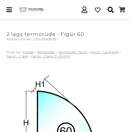
2 lags termorude - Figur 60
Artikelnummer.:
LOW206X06F60
Du er her:
Forside
»
Termoruder
»
Termoruder i facon
»
Facon - Lavenergi
»
Facon - 2 lags
»
Facon - 2 lags (2 x 6 mm)