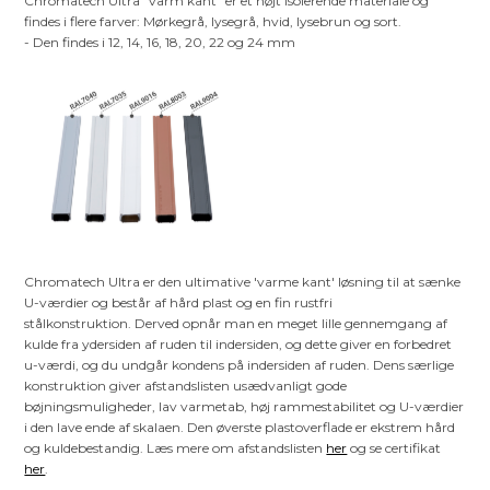
Chromatech Ultra "varm kant" er et højt isolerende materiale og
findes i flere farver: Mørkegrå, lysegrå, hvid, lysebrun og sort.
- Den findes i 12, 14, 16, 18, 20, 22 og 24 mm
Chromatech Ultra er den ultimative 'varme kant' løsning til at sænke
U-værdier og består af hård plast og en fin rustfri
stålkonstruktion. Derved opnår man en meget lille gennemgang af
kulde fra ydersiden af ruden til indersiden, og dette giver en forbedret
u-værdi, og du undgår kondens på indersiden af ruden. Dens særlige
konstruktion giver afstandslisten usædvanligt gode
bøjningsmuligheder, lav varmetab, høj rammestabilitet og U-værdier
i den lave ende af skalaen. Den øverste plastoverflade er ekstrem hård
og kuldebestandig. Læs mere om afstandslisten
her
og se certifikat
her
.