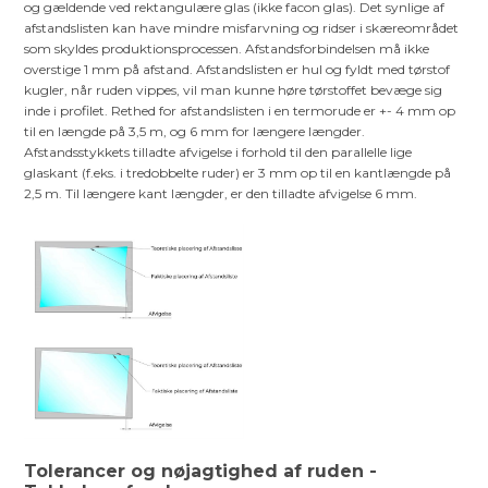
og gældende ved rektangulære glas (ikke facon glas). Det synlige af
afstandslisten kan have mindre misfarvning og ridser i skæreområdet
som skyldes produktionsprocessen. Afstandsforbindelsen må ikke
overstige 1 mm på afstand. Afstandslisten er hul og fyldt med tørstof
kugler, når ruden vippes, vil man kunne høre tørstoffet bevæge sig
inde i profilet. Rethed for afstandslisten i en termorude er +- 4 mm op
til en længde på 3,5 m, og 6 mm for længere længder.
Afstandsstykkets tilladte afvigelse i forhold til den parallelle lige
glaskant (f.eks. i tredobbelte ruder) er 3 mm op til en kantlængde på
2,5 m. Til længere kant længder, er den tilladte afvigelse 6 mm.
Tolerancer og nøjagtighed af ruden -