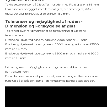
Tykkelsestolerancer på 2 lags Termoruder med Float glas er ± 1,5 mm.
Hvis ruden er opbygget med laminat glas, ornamentglas, støbte
glastyper eller brandglas er tolerancen ± 2 mm.
Tolerancer og nøjagtighed af ruden -
Dimension og Forskydelse af glas:
Tolerancer over for dimensioner og forskydning af Glassene i
termoruder er:
Bredde og Højde ved rude mindre end 2000 mm er ± 2 mm
Bredde og Højde ved rude større end 2000 mm og mindre end 3500
mm er ± 4 mm
Bredde og Højde ved rude større end 3500 mm og mindre end 5000
mm er ± 5 mm
Ud over glasset unøjagtighed kan Fugemassen stikke ud over
kantforseglingen.
Da ruderne er maskinelt produceret, kan der i nogle tilfælde kommer
fuge ud på glasfladen, dette kan fjernes med barberblads-skraber.