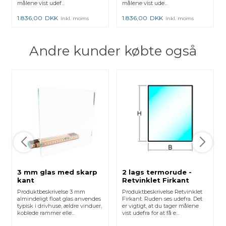
målene vist udef...
målene vist ude...
1.836,00
DKK
1.836,00
DKK
inkl. moms
inkl. moms
Andre kunder købte også
3 mm glas med skarp
2 lags termorude -
kant
Retvinklet Firkant
Produktbeskrivelse 3 mm
Produktbeskrivelse Retvinklet
almindeligt float glas anvendes
Firkant. Ruden ses udefra. Det
typisk i drivhuse, ældre vinduer,
er vigtigt, at du tager målene
koblede rammer elle...
vist udefra for at få e...