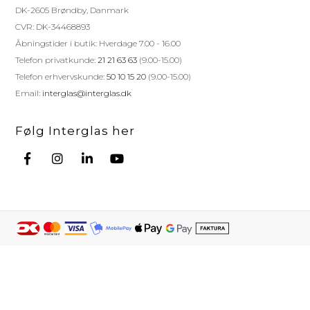
DK-2605 Brøndby, Danmark
CVR: DK-34468893
Åbningstider i butik: Hverdage 7.00 - 16.00
Telefon privatkunde:
21 21 63 63
(9.00-15.00)
Telefon erhvervskunde:
50 10 15 20
(9.00-15.00)
Email:
interglas@interglas.dk
Følg Interglas her