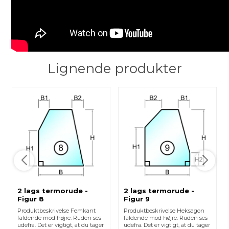
Lignende produkter
2 lags termorude -
2 lags termorude -
Figur 8
Figur 9
Produktbeskrivelse Femkant
Produktbeskrivelse Heksagon
faldende mod højre. Ruden ses
faldende mod højre. Ruden ses
udefra. Det er vigtigt, at du tager
udefra. Det er vigtigt, at du tager