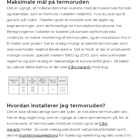
Maksimale mål på termoruden
Det er vigtigt, at målene stemmer overens med de maksimale forhold
og størrelser, som er fremvist i tabellen nedenfor, hvis du skal opnå
garanti på ruden. Tabellen giver et overblik over de regler og
begrænsninger, som de forskellige termorudekombinationer har.
Beregningerne i tabellen er baseret på danske vejrforhold (eks.
vindtryk), en lodret montering af termoruden, og en installation fra 0-
8 meter over jorden. Det er stadig muligt at bestille termoruder som
ikke overholder nedenstående skema. Det er fordi, at der er produceret
mange vinduer, specielt mellem 1980 og 2010, som ikke overholder
reglerne, og som stadig er nødvendige at kunne skifte glas i. Så køber
du udover dette skema, er der ikke
5 års garanti
mod dug.
Hvordan installerer jeg termoruden?
Det er ikke så besværligt som det lyder, at installere termoruden selv.
Der er dog nogle ting, som er vigtige at være opmærksom på, for at
kunne sikre, at termoruden forbliver intakt og at de
5 års
garanti
holder. Se vores videoguide øverst ved produktbilledet samt
denne
monteringsvejledning
for hjælp og vejledning og læs vores trin