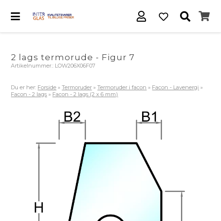
2 lags termorude - Figur 7
Artikelnummer.:
LOW206X06F07
Du er her:
Forside
»
Termoruder
»
Termoruder i facon
»
Facon - Lavenergi
»
Facon - 2 lags
»
Facon - 2 lags (2 x 6 mm)