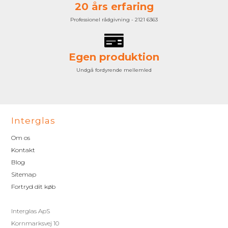
20 års erfaring
Professionel rådgivning - 2121 6363
Egen produktion
Undgå fordyrende mellemled
Interglas
Om os
Kontakt
Blog
Sitemap
Fortryd dit køb
Interglas ApS
Kornmarksvej 10