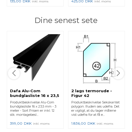
135,00
DKK
425,00
DKK
inkl. moms
inkl. moms
Dine senest sete
Dafa Alu-Com
2 lags termorude -
bundglasliste 16 x 23,5
Figur 42
mm - 3000 mm - Sort
Produktbeskrivelse Alu-Com
Produktbeskrivelse Sekskantet
bundglasliste 16 x 23,5 mm - 3
polygon. Ruden ses udefra. Det
meter - Sort Prisen er inkl. 12
er vigtigt, at du tager målene
stk. montagebesl...
vist udefra for at få e...
399,00
DKK
1.836,00
DKK
inkl. moms
inkl. moms