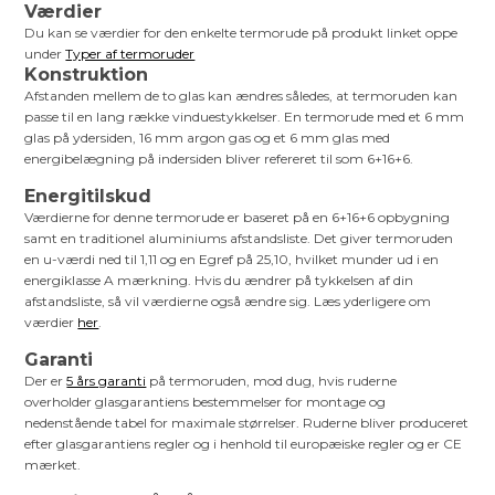
Værdier
Du kan se værdier for den enkelte termorude på produkt linket oppe
under
Typer af termoruder
Konstruktion
Afstanden mellem de to glas kan ændres således, at termoruden kan
passe til en lang række vinduestykkelser. En termorude med et 6 mm
glas på ydersiden, 16 mm argon gas og et 6 mm glas med
energibelægning på indersiden bliver refereret til som 6+16+6.
Energitilskud
Værdierne for denne termorude er baseret på en 6+16+6 opbygning
samt en traditionel aluminiums afstandsliste. Det giver termoruden
en u-værdi ned til 1,11 og en Egref på 25,10, hvilket munder ud i en
energiklasse A mærkning. Hvis du ændrer på tykkelsen af din
afstandsliste, så vil værdierne også ændre sig. Læs yderligere om
værdier
her
.
Garanti
Der er
5 års garanti
på termoruden, mod dug, hvis ruderne
overholder glasgarantiens bestemmelser for montage og
nedenstående tabel for maximale størrelser. Ruderne bliver produceret
efter glasgarantiens regler og i henhold til europæiske regler og er CE
mærket.