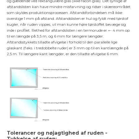
og gældende ved rektangulære glas (ikke facon glas). Det synlige af
afstandslisten kan have mindre misfarvning og ridser i skæreområdet
som skyldes produktionsprocessen. Afstandsforbindelsen må ikke
overstige 1 mm på afstand. Afstandslisten er hul og fyldt med tørstof
kugler, når ruden vippes, vil man kunne høre tørstoffet bevæge sig
inde i profilet. Rethed for afstandslisten i en termorude er +- 4 mm op
til en længde på 3,5 m, og 6 mm for længere længder.
Afstandsstykkets tilladte afvigelse i forhold til den parallelle lige
glaskant (f.eks. i tredobbelte ruder) er 3 mm op til en kantlængde på
2,5 m. Til længere kant længder, er den tilladte afvigelse 6 mm.
Tolerancer og nøjagtighed af ruden -
Tykkelse af ruden: