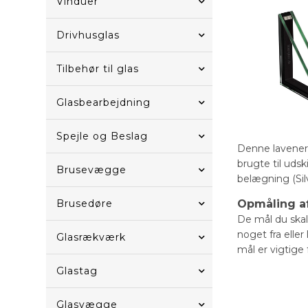
Vinduer
Drivhusglas
Tilbehør til glas
Glasbearbejdning
Spejle og Beslag
Denne lavener
brugte til uds
Brusevægge
belægning (Sil
Brusedøre
Opmåling af
De mål du skal 
noget fra elle
Glasrækværk
mål er vigtige 
Glastag
Glasvægge