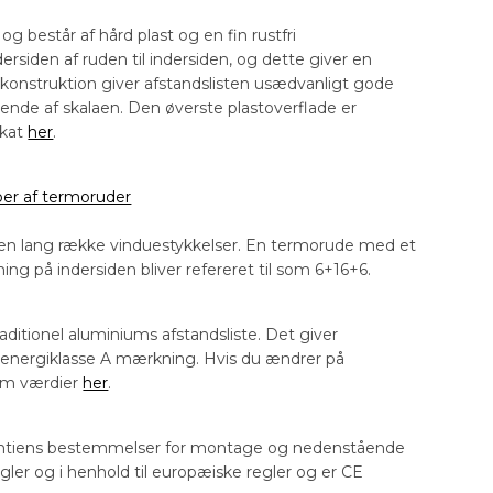
g består af hård plast og en fin rustfri
siden af ruden til indersiden, og dette giver en
 konstruktion giver afstandslisten usædvanligt gode
ende af skalaen. Den øverste plastoverflade er
ikat
her
.
per af termoruder
 en lang række vinduestykkelser. En termorude med et
 på indersiden bliver refereret til som 6+16+6.
itionel aluminiums afstandsliste. Det giver
en energiklasse A mærkning. Hvis du ændrer på
 om værdier
her
.
rantiens bestemmelser for montage og nedenstående
egler og i henhold til europæiske regler og er CE