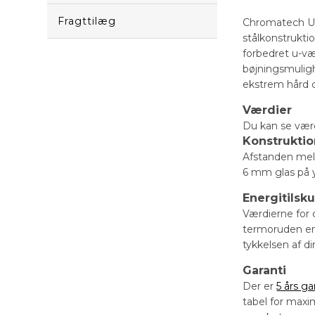
Fragttilæg
Chromatech Ultr
stålkonstrukti
forbedret u-væ
bøjningsmuligh
ekstrem hård 
Værdier
Du kan se vær
Konstrukti
Afstanden mell
6 mm glas på y
Energitilsk
Værdierne for 
termoruden en 
tykkelsen af d
Garanti
Der er
5 års ga
tabel for maxi