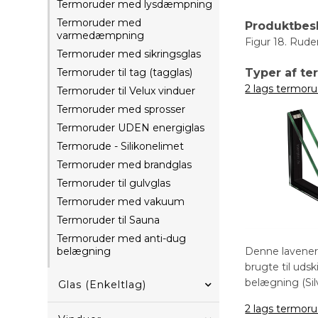
Termoruder med lysdæmpning
Termoruder med
Produktbes
varmedæmpning
Figur 18. Ruden
Termoruder med sikringsglas
Typer af t
Termoruder til tag (tagglas)
2 lags termoru
Termoruder til Velux vinduer
Termoruder med sprosser
Termoruder UDEN energiglas
Termorude - Silikonelimet
Termoruder med brandglas
Termoruder til gulvglas
Termoruder med vakuum
Termoruder til Sauna
Termoruder med anti-dug
Denne lavener
belægning
brugte til uds
belægning (Sil
Glas (Enkeltlag)
2 lags termoru