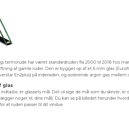
gi termorude har været standardruden fra 2000 til 2018 hos ma
kiftning af gamle ruder. Den er bygget op af et 6 mm glas (Euro
verstar En2plus) på indersiden, og isolerende argon gas mellem d
 glas
indtaste, er glassets mål. Det vil sige de mål som du skriver, er 
r lægger noget til, dine mål). Du kan se på billedet herunder hvor
for at ruden passer til dit vindue.