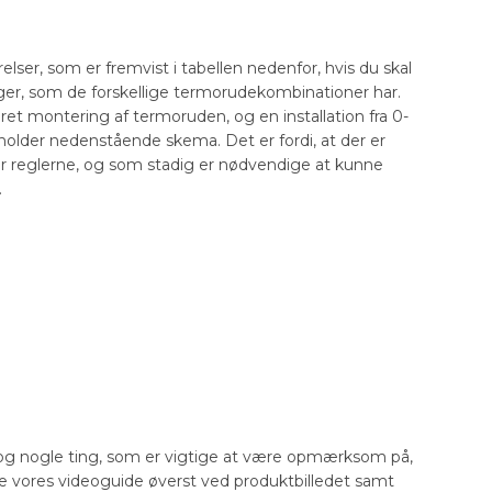
ser, som er fremvist i tabellen nedenfor, hvis du skal
nger, som de forskellige termorudekombinationer har.
dret montering af termoruden, og en installation fra 0-
holder nedenstående skema. Det er fordi, at der er
r reglerne, og som stadig er nødvendige at kunne
.
r dog nogle ting, som er vigtige at være opmærksom på,
e vores videoguide øverst ved produktbilledet samt