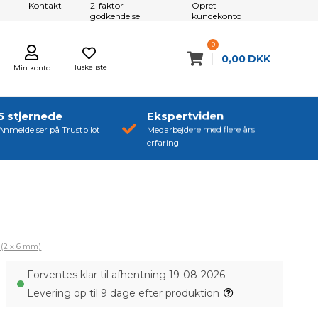
Kontakt
2-faktor-
Opret
godkendelse
kundekonto
0
0,00
DKK
Huskeliste
Min konto
5 stjernede
Ekspertviden
Anmeldelser på Trustpilot
Medarbejdere med flere års
erfaring
 (2 x 6 mm)
Forventes klar til afhentning 19-08-2026
Levering op til 9 dage efter produktion