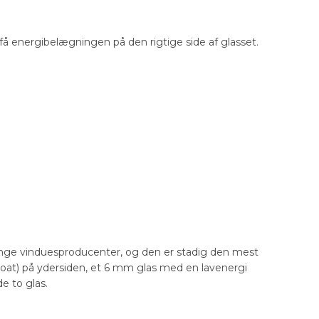
t få energibelægningen på den rigtige side af glasset.
nge vinduesproducenter, og den er stadig den mest
float) på ydersiden, et 6 mm glas med en lavenergi
e to glas.