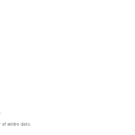
:
r af ældre dato.