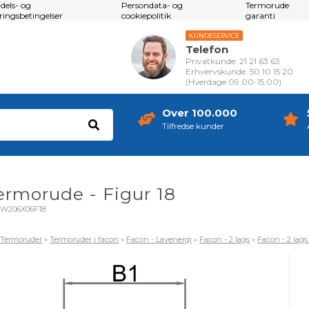
dels- og
Persondata- og
Termorude
eringsbetingelser
cookiepolitik
garanti
KUNDESERVICE
Telefon
Privatkunde: 21 21 63 63
Erhvervskunde: 50 10 15 20
(Hverdage 09.00-15.00)
Over 100.000
Tilfredse kunder
termorude - Figur 18
W206X06F18
»
Termoruder
»
Termoruder i facon
»
Facon - Lavenergi
»
Facon - 2 lags
»
Facon - 2 lags