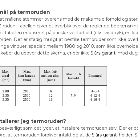
mål på termoruden
, at målene stemmer overens med de maksimale forhold og størrel
å ruden. Tabellen giver et overblik over de regler og begrænsni
 tabellen er baseret på danske vejrforhold (eks. vindtryk), en lo
orden. Det er stadig muligt at bestille termoruder som ikke over
nge vinduer, specielt mellem 1980 og 2010, som ikke overholde
 Så køber du udover dette skema, er der ikke
5 års garanti
mod dug
tallerer jeg termoruden?
 besværligt som det lyder, at installere termoruden selv. Der e
kre, at termoruden forbliver intakt og at de
5 års garanti
holder. S