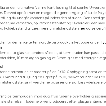
a er den ultimative 'varme kant' løsning til at sænke U-værdier o
on. Derved opnår man en meget lille gennemgang af kulde fra yder
rdi, og du undgår kondens på indersiden af ruden. Dens særlige
eder, lav varmetab, høj rammestabilitet og U-værdier i den lave 
og kuldebestandig. Læs mere om afstandslisten
her
og se certif
dier for den enkelte termorude på produkt linket oppe under
Ty
on
em de to glas kan ændres således, at termoruden kan passe til
dersiden, 16 mm argon gas og et 6 mm glas med energibelægning
ud
denne termorude er baseret på en 6+16+6 opbygning samt en trad
u-værdi ned til 1,11 og en Egref på 25,10, hvilket munder ud i 
in afstandsliste, så vil værdierne også ændre sig. Læs yderligere
ranti
på termoruden, mod dug, hvis ruderne overholder glasga
male størrelser. Ruderne bliver produceret efter glasgarantiens r