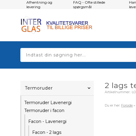
Afhentning og
FAQ - Ofte stillede
Han
levering
spørgsmål
lev
2 lags 
Termoruder
Artikelnummer.:
LO
Termoruder Lavenergi
Du er her:
Forside
Termoruder i facon
Facon - Lavenergi
Facon - 2 lags