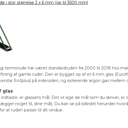
de i stor størrelse 2 x 6 mm (op til 3500 mm)
gi termorude har været standardruden fra 2000 til 2018 hos ma
kiftning af gamle ruder. Den er bygget op af et 6 mm glas (Euro
verstar En2plus) på indersiden, og isolerende argon gas mellem d
 glas
indtaste, er glassets mål. Det vil sige de mål som du skriver, er 
r lægger noget til, dine mål). Du kan se på billedet herunder hvor
for at ruden passer til dit vindue.