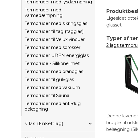
Termoruder med lysdæmpning
Termoruder med
Produktbes
varmedæmpning
Ligesidet otte
Termoruder med sikringsglas
glasset.
Termoruder til tag (tagglas)
Typer af t
Termoruder til Velux vinduer
2 lags termoru
Termoruder med sprosser
Termoruder UDEN energiglas
Termorude - Silikonelimet
Termoruder med brandglas
Termoruder til gulvglas
Termoruder med vakuum
Termoruder til Sauna
Termoruder med anti-dug
belægning
Denne lavener
brugte til uds
Glas (Enkeltlag)
belægning (Sil