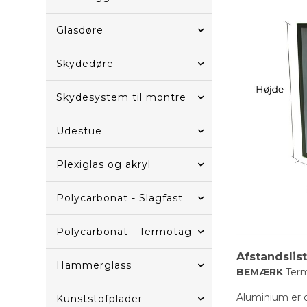
Glasdøre
Skydedøre
Skydesystem til montre
Udestue
Plexiglas og akryl
Polycarbonat - Slagfast
Polycarbonat - Termotag
Afstandslis
Hammerglass
BEMÆRK
Term
Aluminium er de
Kunststofplader