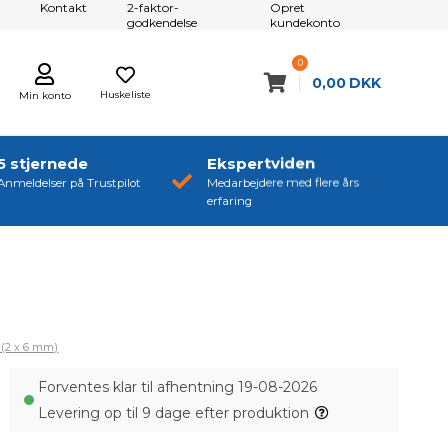
Kontakt
2-faktor-
Opret
godkendelse
kundekonto
0
0,00
DKK
Huskeliste
Min konto
5 stjernede
Ekspertviden
Anmeldelser på Trustpilot
Medarbejdere med flere års
erfaring
 (2 x 6 mm)
Forventes klar til afhentning 19-08-2026
Levering op til 9 dage efter produktion