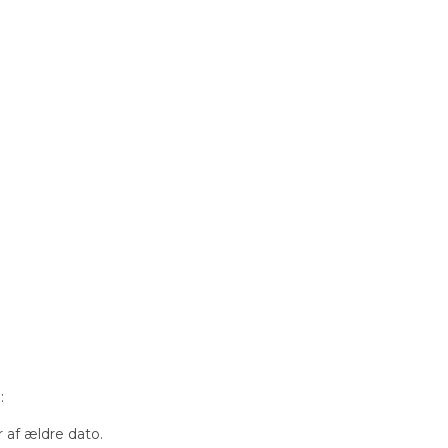
:
r af ældre dato.