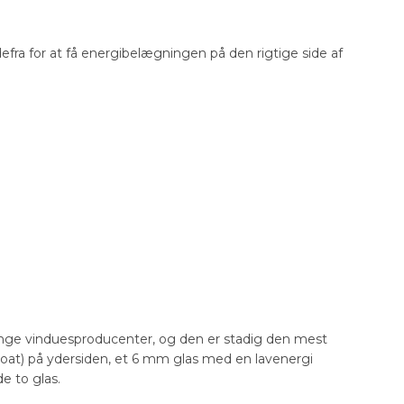
defra for at få energibelægningen på den rigtige side af
nge vinduesproducenter, og den er stadig den mest
float) på ydersiden, et 6 mm glas med en lavenergi
e to glas.