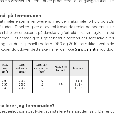
male størrelser. Ruderne bliver produceret efter glasgarantiens r
mål på termoruden
, at målene stemmer overens med de maksimale forhold og størrel
å ruden. Tabellen giver et overblik over de regler og begrænsni
 tabellen er baseret på danske vejrforhold (eks. vindtryk), en lo
orden. Det er stadig muligt at bestille termoruder som ikke over
nge vinduer, specielt mellem 1980 og 2010, som ikke overholde
 Så køber du udover dette skema, er der ikke
5 års garanti
mod dug
tallerer jeg termoruden?
 besværligt som det lyder, at installere termoruden selv. Der e