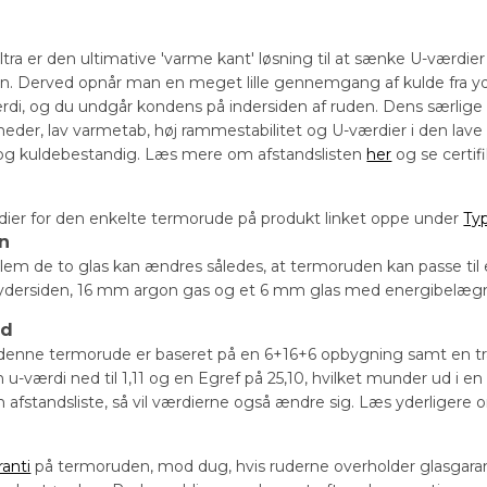
a er den ultimative 'varme kant' løsning til at sænke U-værdier o
on. Derved opnår man en meget lille gennemgang af kulde fra yder
rdi, og du undgår kondens på indersiden af ruden. Dens særlige
eder, lav varmetab, høj rammestabilitet og U-værdier i den lave 
og kuldebestandig. Læs mere om afstandslisten
her
og se certif
dier for den enkelte termorude på produkt linket oppe under
Ty
on
em de to glas kan ændres således, at termoruden kan passe til
dersiden, 16 mm argon gas og et 6 mm glas med energibelægning
ud
denne termorude er baseret på en 6+16+6 opbygning samt en trad
u-værdi ned til 1,11 og en Egref på 25,10, hvilket munder ud i 
in afstandsliste, så vil værdierne også ændre sig. Læs yderligere
ranti
på termoruden, mod dug, hvis ruderne overholder glasga