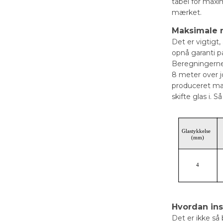
tabel for maxi
mærket.
Maksimale 
Det er vigtigt
opnå garanti p
Beregningerne i
8 meter over j
produceret ma
skifte glas i.
Hvordan ins
Det er ikke så