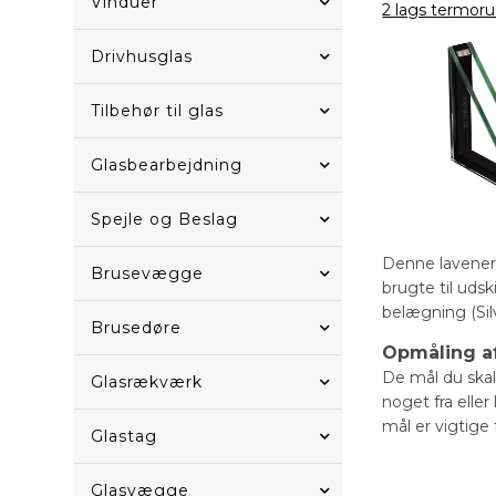
Vinduer
2 lags termoru
Drivhusglas
Tilbehør til glas
Glasbearbejdning
Spejle og Beslag
Denne lavener
Brusevægge
brugte til uds
belægning (Sil
Brusedøre
Opmåling af
De mål du skal 
Glasrækværk
noget fra elle
mål er vigtige 
Glastag
Glasvægge