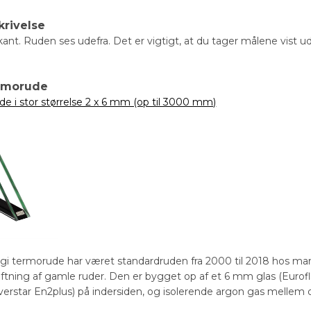
krivelse
kant. Ruden ses udefra. Det er vigtigt, at du tager målene vist u
ermorude
de i stor størrelse 2 x 6 mm (op til 3000 mm)
gi termorude har været standardruden fra 2000 til 2018 hos ma
kiftning af gamle ruder. Den er bygget op af et 6 mm glas (Euro
verstar En2plus) på indersiden, og isolerende argon gas mellem d