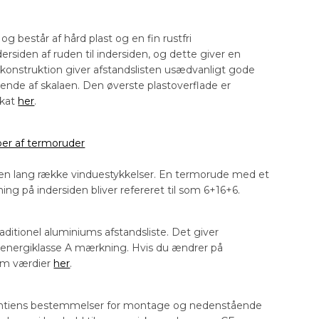
g består af hård plast og en fin rustfri
siden af ruden til indersiden, og dette giver en
 konstruktion giver afstandslisten usædvanligt gode
ende af skalaen. Den øverste plastoverflade er
ikat
her
.
per af termoruder
 en lang række vinduestykkelser. En termorude med et
 på indersiden bliver refereret til som 6+16+6.
itionel aluminiums afstandsliste. Det giver
en energiklasse A mærkning. Hvis du ændrer på
 om værdier
her
.
rantiens bestemmelser for montage og nedenstående