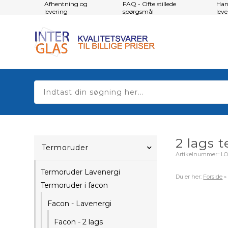
Afhentning og
FAQ - Ofte stillede
Han
levering
spørgsmål
lev
2 lags 
Termoruder
Artikelnummer.:
LO
Termoruder Lavenergi
Du er her:
Forside
Termoruder i facon
Facon - Lavenergi
Facon - 2 lags