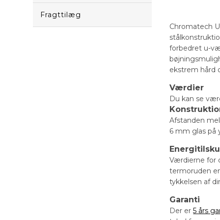
Fragttilæg
Chromatech Ultr
stålkonstrukti
forbedret u-væ
bøjningsmuligh
ekstrem hård 
Værdier
Du kan se vær
Konstrukti
Afstanden mell
6 mm glas på y
Energitilsk
Værdierne for 
termoruden en 
tykkelsen af d
Garanti
Der er
5 års ga