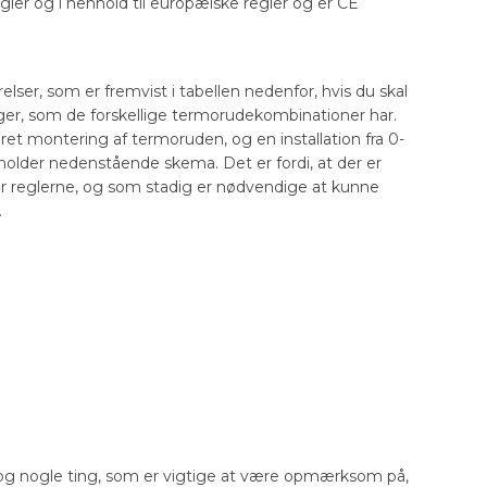
egler og i henhold til europæiske regler og er CE
ser, som er fremvist i tabellen nedenfor, hvis du skal
nger, som de forskellige termorudekombinationer har.
dret montering af termoruden, og en installation fra 0-
holder nedenstående skema. Det er fordi, at der er
r reglerne, og som stadig er nødvendige at kunne
.
r dog nogle ting, som er vigtige at være opmærksom på,