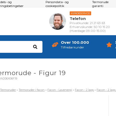
dels- og
Persondata- og
Termorude
eringsbetingelser
cookiepolitik
garanti
KUNDESERVICE
Telefon
Privatkunde: 21 21 63 63
Erhvervskunde: 50 10 15 20
(Hverdage 09.00-15.00)
Over 100.000
Tilfredse kunder
termorude - Figur 19
W206X06F19
»
Termoruder
»
Termoruder i facon
»
Facon - Lavenergi
»
Facon - 2 lags
»
Facon - 2 lags