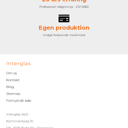
Professionel rådgivning - 2121 6363
Egen produktion
Undgå fordyrende mellemled
Interglas
Om os
Kontakt
Blog
Sitemap
Fortryd dit køb
Interglas ApS
Kornmarksvej 10
DK-2605 Brøndby, Danmark