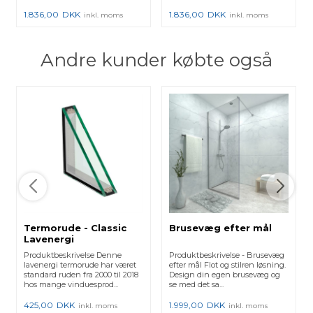
1.836,00
DKK
1.836,00
DKK
inkl. moms
inkl. moms
Andre kunder købte også
Termorude - Classic
Brusevæg efter mål
Lavenergi
Produktbeskrivelse Denne
Produktbeskrivelse - Brusevæg
lavenergi termorude har været
efter mål Flot og stilren løsning.
standard ruden fra 2000 til 2018
Design din egen brusevæg og
hos mange vinduesprod...
se med det sa...
425,00
DKK
1.999,00
DKK
inkl. moms
inkl. moms