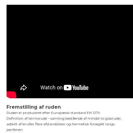
Fremstilling af ruden
Ruden er produceret efter Europæisk standard EN 1279.
Definition af termorude – samling bestående af mindst to glasruder,
adskilt af en eller flere afstandslister og hermetisk forseglet langs
periferien.