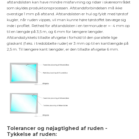
afstandslisten kan have mindre misfarvning og ridser i skæreområdet
som skyldes produktionsprocessen. Afstandsforbindelsen må ikke
overstige 1 mm på afstand. Afstandslisten er hul og fyldt med tørstof
kugler, når ruden vippes, vil man kunne høre tørstoffet bevæge sig
inde i profilet. Rethed for afstandslisten i en termorude er +- 4 mm op
til en længde på 3,5 m, og 6 mm for længere længder.
Afstandsstykkets tilladte afvigelse i forhold til den parallelle lige
glaskant (f.eks. i tredobbelte ruder) er 3 mm op til en kantlængde på
2,5 m. Til længere kant længder, er den tilladte afvigelse 6 mm.
Tolerancer og nøjagtighed af ruden -
Tykkelse af ruden: