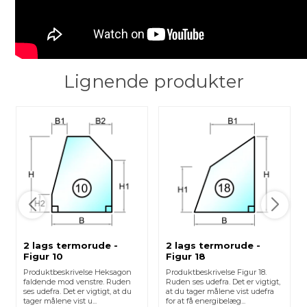
Lignende produkter
2 lags termorude -
2 lags termorude -
Figur 10
Figur 18
Produktbeskrivelse Heksagon
Produktbeskrivelse Figur 18.
faldende mod venstre. Ruden
Ruden ses udefra. Det er vigtigt,
ses udefra. Det er vigtigt, at du
at du tager målene vist udefra
tager målene vist u...
for at få energibelæg...