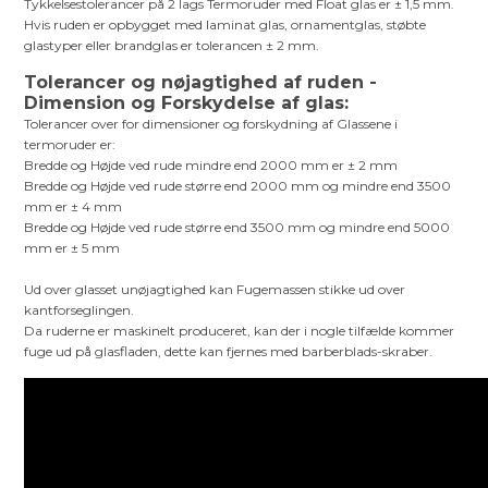
Tykkelsestolerancer på 2 lags Termoruder med Float glas er ± 1,5 mm.
Hvis ruden er opbygget med laminat glas, ornamentglas, støbte
glastyper eller brandglas er tolerancen ± 2 mm.
Tolerancer og nøjagtighed af ruden -
Dimension og Forskydelse af glas:
Tolerancer over for dimensioner og forskydning af Glassene i
termoruder er:
Bredde og Højde ved rude mindre end 2000 mm er ± 2 mm
Bredde og Højde ved rude større end 2000 mm og mindre end 3500
mm er ± 4 mm
Bredde og Højde ved rude større end 3500 mm og mindre end 5000
mm er ± 5 mm
Ud over glasset unøjagtighed kan Fugemassen stikke ud over
kantforseglingen.
Da ruderne er maskinelt produceret, kan der i nogle tilfælde kommer
fuge ud på glasfladen, dette kan fjernes med barberblads-skraber.