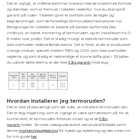
Det er vigtigt, at målene stemmer overens med de maksimale forhold
og størrelser, som er fremvist i tabellen nedenfor, hvis du skal opnå
garanti på ruden. Tabellen giver et overblik over de regler og
begrænsninger, som de forskellige termorudekombinationer har.
Beregningerne i tabellen er baseret på danske vejrforhold (eks.
vindtryk), en lodret montering af termoruden, og en installation fra 0-
8 meter over jorden. Det er stadig muligt at bestille termoruder som
ikke overholder nedenstående skema. Det er fordi, at der er produceret
mange vinduer, specielt mellem 1980 og 2010, som ikke overholder
reglerne, og som stadig er nødvendige at kunne skifte glas i. Så køber
du udover dette skema, er der ikke
5 års garanti
mod dug.
Hvordan installerer jeg termoruden?
Det er ikke så besværligt som det lyder, at installere termoruden selv.
Der er dog nogle ting, som er vigtige at være opmærksom på, for at
kunne sikre, at termoruden forbliver intakt og at de
5 års
garanti
holder. Se vores videoguide øverst ved produktbilledet samt
denne
monteringsvejledning
for hjælp og vejledning og læs vores trin
for trin guide
her
.