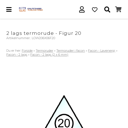
2 lags termorude - Figur 20
Artikelnummer.:
LOW206X06F20
Du er her:
Forside
»
Termoruder
»
Termoruder i facon
»
Facon - Lavenergi
»
Facon - 2 lags
»
Facon - 2 lags (2 x 6 mm)