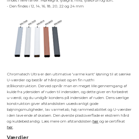
findes i flere farver: Mørkegrå, lysegrå, hvid, lysebrun og sort.
- Den findes i 12, 14, 16, 18, 20, 22 og 24 mm
Chromatech Ultra er den ultimative 'varme kant' løsning til at sænke
U-værdier og består af hård plast og en fin rustfri
stålkonstruktion. Derved opnår man en meget lille gennemgang af
kulde fra ydersiden af ruden til indersiden, og dette giver en forbedret
u-værdi, og du undgår kondens på indersiden af ruden. Dens særlige
konstruktion giver afstandslisten usædvanligt gode
bøjningsmuligheder, lav varmetab, høj rammestabilitet og U-værdier
i den lave ende af skalaen. Den øverste plastoverflade er ekstrem hård
og kuldebestandig. Læs mere om afstandslisten
her
og se certifikat
her
.
Værdier