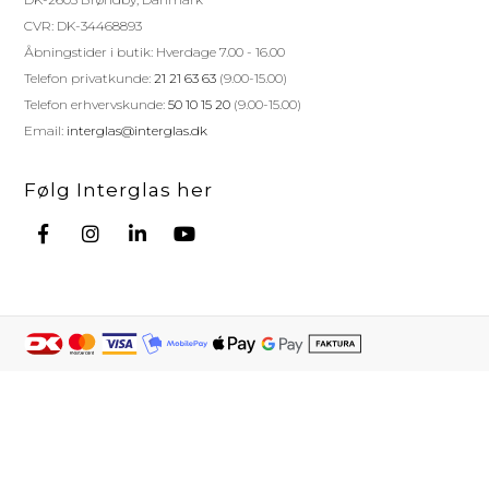
CVR: DK-34468893
Åbningstider i butik: Hverdage 7.00 - 16.00
Telefon privatkunde:
21 21 63 63
(9.00-15.00)
Telefon erhvervskunde:
50 10 15 20
(9.00-15.00)
Email:
interglas@interglas.dk
Følg Interglas her