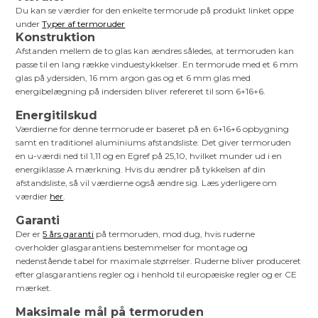
Du kan se værdier for den enkelte termorude på produkt linket oppe
under
Typer af termoruder
Konstruktion
Afstanden mellem de to glas kan ændres således, at termoruden kan
passe til en lang række vinduestykkelser. En termorude med et 6 mm
glas på ydersiden, 16 mm argon gas og et 6 mm glas med
energibelægning på indersiden bliver refereret til som 6+16+6.
Energitilskud
Værdierne for denne termorude er baseret på en 6+16+6 opbygning
samt en traditionel aluminiums afstandsliste. Det giver termoruden
en u-værdi ned til 1,11 og en Egref på 25,10, hvilket munder ud i en
energiklasse A mærkning. Hvis du ændrer på tykkelsen af din
afstandsliste, så vil værdierne også ændre sig. Læs yderligere om
værdier
her
.
Garanti
Der er
5 års garanti
på termoruden, mod dug, hvis ruderne
overholder glasgarantiens bestemmelser for montage og
nedenstående tabel for maximale størrelser. Ruderne bliver produceret
efter glasgarantiens regler og i henhold til europæiske regler og er CE
mærket.
Maksimale mål på termoruden