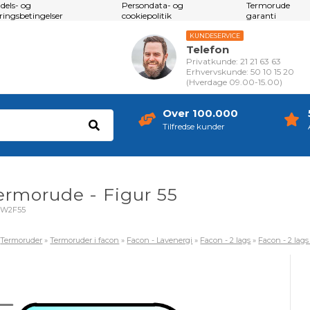
dels- og
Persondata- og
Termorude
eringsbetingelser
cookiepolitik
garanti
KUNDESERVICE
Telefon
Privatkunde: 21 21 63 63
Erhvervskunde: 50 10 15 20
(Hverdage 09.00-15.00)
Over 100.000
Tilfredse kunder
termorude - Figur 55
OW2F55
»
Termoruder
»
Termoruder i facon
»
Facon - Lavenergi
»
Facon - 2 lags
»
Facon - 2 lag