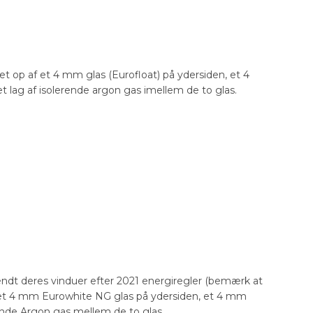
et op af et 4 mm glas (Eurofloat) på ydersiden, et 4
 lag af isolerende argon gas imellem de to glas.
ndt deres vinduer efter 2021 energiregler (bemærk at
 et 4 mm Eurowhite NG glas på ydersiden, et 4 mm
rende Argon gas mellem de to glas.