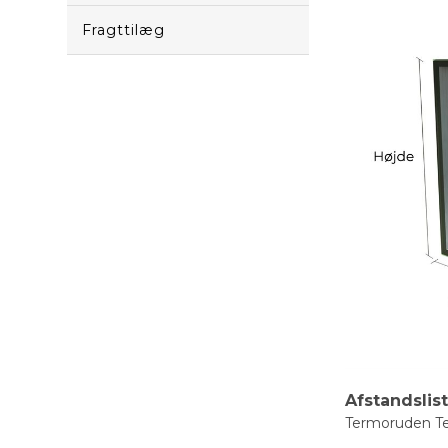
Fragttilæg
Afstandslis
Termoruden Ter