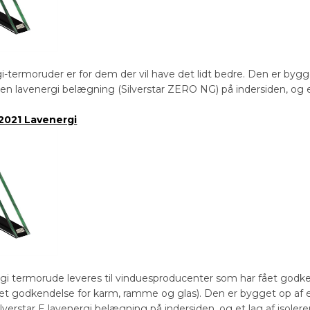
i-termoruder er for dem der vil have det lidt bedre. Den er bygg
 lavenergi belægning (Silverstar ZERO NG) på indersiden, og et
2021 Lavenergi
i termorude leveres til vinduesproducenter som har fået godke
let godkendelse for karm, ramme og glas). Den er bygget op af
lverstar E lavenergi belægning på indersiden, og et lag af isole