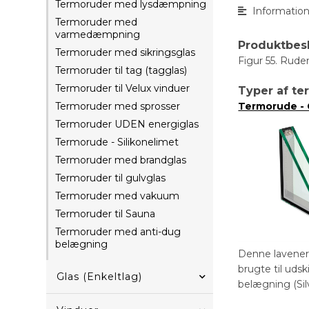
Termoruder med lysdæmpning
Informatio
Termoruder med
varmedæmpning
Produktbes
Termoruder med sikringsglas
Figur 55. Ruden
Termoruder til tag (tagglas)
Termoruder til Velux vinduer
Typer af t
Termoruder med sprosser
Termorude - 
Termoruder UDEN energiglas
Termorude - Silikonelimet
Termoruder med brandglas
Termoruder til gulvglas
Termoruder med vakuum
Termoruder til Sauna
Termoruder med anti-dug
belægning
Denne lavener
brugte til uds
Glas (Enkeltlag)
belægning (Sil