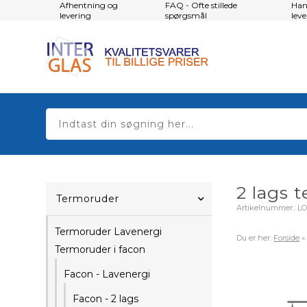
Afhentning og
FAQ - Ofte stillede
Han
levering
spørgsmål
lev
2 lags 
Termoruder
Artikelnummer.:
L
Termoruder Lavenergi
Du er her:
Forside
Termoruder i facon
Facon - Lavenergi
Facon - 2 lags