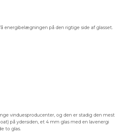
t få energibelægningen på den rigtige side af glasset.
ange vinduesproducenter, og den er stadig den mest
float) på ydersiden, et 4 mm glas med en lavenergi
e to glas.