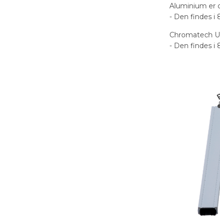
Aluminium er de
- Den findes i 
Chromatech Ultr
- Den findes i 