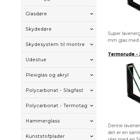
Glasdøre
Skydedøre
Super lavenerg
mm glas med en
Skydesystem til montre
Termorude - 
Udestue
Plexiglas og akryl
Polycarbonat - Slagfast
Polycarbonat - Termotag
Hammerglass
Denne lavenerg
det er en sam
Kunststofplader
glas med en Si