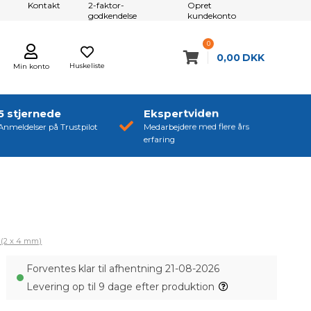
Kontakt
2-faktor-
Opret
godkendelse
kundekonto
0
0,00
DKK
Huskeliste
Min konto
5 stjernede
Ekspertviden
Anmeldelser på Trustpilot
Medarbejdere med flere års
erfaring
s (2 x 4 mm)
Forventes klar til afhentning 21-08-2026
Levering op til 9 dage efter produktion