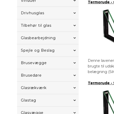
Vinduer
Termorude - 
Drivhusglas
Tilbehør til glas
Glasbearbejdning
Spejle og Beslag
Denne lavener
Brusevægge
brugte til uds
belægning (Sil
Brusedøre
Termorude - 
Glasrækværk
Glastag
Glasvægge