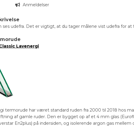
n
Anmeldelser
krivelse
 ses udefra. Det er vigtigt, at du tager målene vist udefra for a
ermorude
Classic Lavenergi
gi termorude har været standard ruden fra 2000 til 2018 hos m
kiftning af gamle ruder. Den er bygget op af et 4 mm glas (Euro
verstar En2plus) på indersiden, og isolerende argon gas mellem d