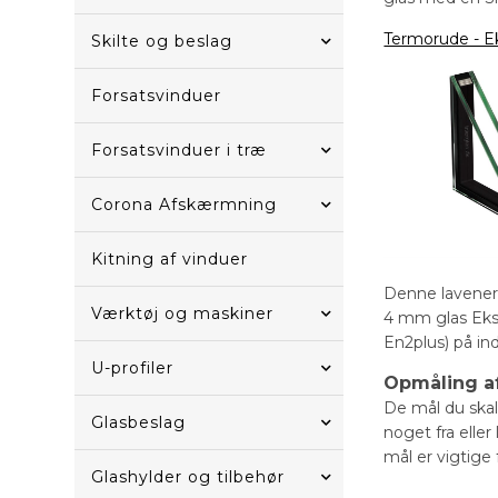
Termorude - Ek
Skilte og beslag
Forsatsvinduer
Forsatsvinduer i træ
Corona Afskærmning
Kitning af vinduer
Denne lavenerg
Værktøj og maskiner
4 mm glas Ekstr
En2plus) på in
U-profiler
Opmåling af
De mål du skal 
Glasbeslag
noget fra elle
mål er vigtige 
Glashylder og tilbehør