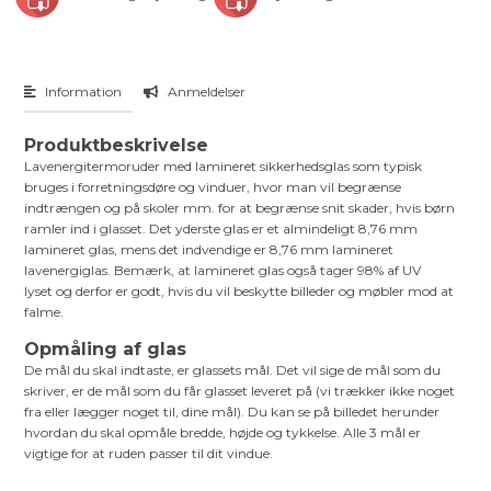
Information
Anmeldelser
Produktbeskrivelse
Lavenergitermoruder med lamineret sikkerhedsglas som typisk
bruges i forretningsdøre og vinduer, hvor man vil begrænse
indtrængen og på skoler mm. for at begrænse snit skader, hvis børn
ramler ind i glasset. Det yderste glas er et almindeligt 8,76 mm
lamineret glas, mens det indvendige er 8,76 mm lamineret
lavenergiglas. Bemærk, at lamineret glas også tager 98% af UV
lyset og derfor er godt, hvis du vil beskytte billeder og møbler mod at
falme.
Opmåling af glas
De mål du skal indtaste, er glassets mål. Det vil sige de mål som du
skriver, er de mål som du får glasset leveret på (vi trækker ikke noget
fra eller lægger noget til, dine mål). Du kan se på billedet herunder
hvordan du skal opmåle bredde, højde og tykkelse. Alle 3 mål er
vigtige for at ruden passer til dit vindue.