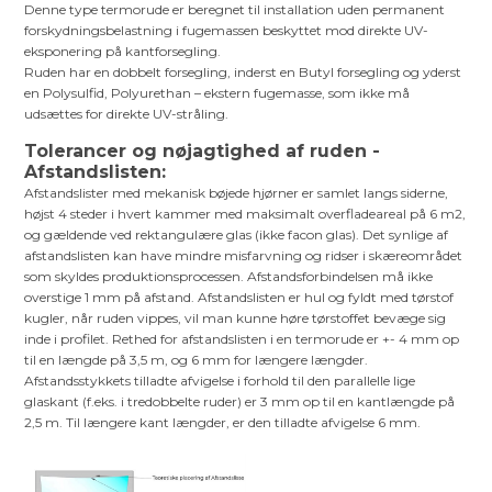
Denne type termorude er beregnet til installation uden permanent
forskydningsbelastning i fugemassen beskyttet mod direkte UV-
eksponering på kantforsegling.
Ruden har en dobbelt forsegling, inderst en Butyl forsegling og yderst
en Polysulfid, Polyurethan – ekstern fugemasse, som ikke må
udsættes for direkte UV-stråling.
Tolerancer og nøjagtighed af ruden -
Afstandslisten:
Afstandslister med mekanisk bøjede hjørner er samlet langs siderne,
højst 4 steder i hvert kammer med maksimalt overfladeareal på 6 m2,
og gældende ved rektangulære glas (ikke facon glas). Det synlige af
afstandslisten kan have mindre misfarvning og ridser i skæreområdet
som skyldes produktionsprocessen. Afstandsforbindelsen må ikke
overstige 1 mm på afstand. Afstandslisten er hul og fyldt med tørstof
kugler, når ruden vippes, vil man kunne høre tørstoffet bevæge sig
inde i profilet. Rethed for afstandslisten i en termorude er +- 4 mm op
til en længde på 3,5 m, og 6 mm for længere længder.
Afstandsstykkets tilladte afvigelse i forhold til den parallelle lige
glaskant (f.eks. i tredobbelte ruder) er 3 mm op til en kantlængde på
2,5 m. Til længere kant længder, er den tilladte afvigelse 6 mm.