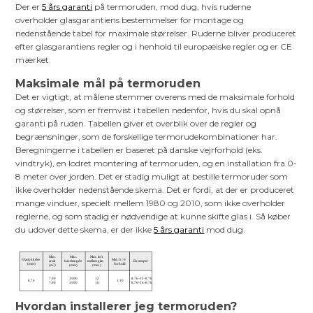
Der er
5 års garanti
på termoruden, mod dug, hvis ruderne
overholder glasgarantiens bestemmelser for montage og
nedenstående tabel for maximale størrelser. Ruderne bliver produceret
efter glasgarantiens regler og i henhold til europæiske regler og er CE
mærket.
Maksimale mål på termoruden
Det er vigtigt, at målene stemmer overens med de maksimale forhold
og størrelser, som er fremvist i tabellen nedenfor, hvis du skal opnå
garanti på ruden. Tabellen giver et overblik over de regler og
begrænsninger, som de forskellige termorudekombinationer har.
Beregningerne i tabellen er baseret på danske vejrforhold (eks.
vindtryk), en lodret montering af termoruden, og en installation fra 0-
8 meter over jorden. Det er stadig muligt at bestille termoruder som
ikke overholder nedenstående skema. Det er fordi, at der er produceret
mange vinduer, specielt mellem 1980 og 2010, som ikke overholder
reglerne, og som stadig er nødvendige at kunne skifte glas i. Så køber
du udover dette skema, er der ikke
5 års garanti
mod dug.
Hvordan installerer jeg termoruden?