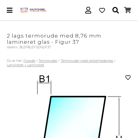
2 lags termorude med 8,76 mm
lamineret glas - Figur 37
Varenr.:
8LEF8LEFSEN2P37
Du er her:
Forside
»
Termoruder
»
Termoruder med sikkerhedsglas
»
Lamineret + Lamineret