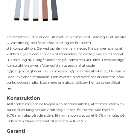
Chromatech Ultra er den ultimative 'varme kant' løsning til at sænke
U-værdier og består af hård plast og en fin rustfri
stålkonstruktion. Derved opnår man en meget lille gennemgang af
kulde fra ydersiden af ruden til indersiden, og dette giver en forbedret
u-værdi, og du undgår kondens på indersiden af ruden. Dens særlige
konstruktion giver afstandslisten usædvanligt gode
bøjningsmuligheder, lav varmetab, høj rammestabilitet og U-værdier
i den lave ende af skalaen. Den øverste plastoverflade er ekstrem hård
og kuldebestandig. Læs mere om afstandslisten
her
og se certifikat
her
.
Konstruktion
Afstanden mellem de to glas kan ændres således, at termoruden kan
passe til en lang række vinduestykkelser. En termorude med et
8,76 mm glas på ydersiden, 16 mm argon gas og et 8,76 mm glas på
indersiden bliver refereret til som 8,76+16+8,76.
Garanti