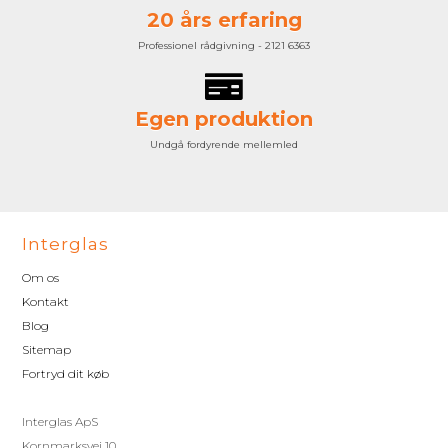
20 års erfaring
Professionel rådgivning - 2121 6363
Egen produktion
Undgå fordyrende mellemled
Interglas
Om os
Kontakt
Blog
Sitemap
Fortryd dit køb
Interglas ApS
Kornmarksvej 10