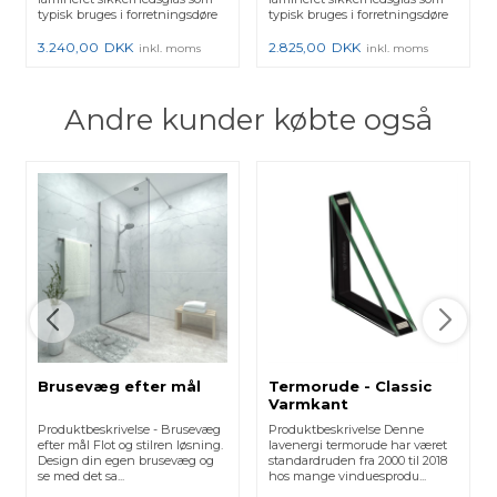
typisk bruges i forretningsdøre
typisk bruges i forretningsdøre
og vi...
og vi...
3.240,00
DKK
2.825,00
DKK
inkl. moms
inkl. moms
Andre kunder købte også
Brusevæg efter mål
Termorude - Classic
Varmkant
Produktbeskrivelse - Brusevæg
Produktbeskrivelse Denne
efter mål Flot og stilren løsning.
lavenergi termorude har været
Design din egen brusevæg og
standardruden fra 2000 til 2018
se med det sa...
hos mange vinduesprodu...