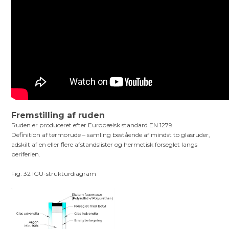
Fremstilling af ruden
Ruden er produceret efter Europæisk standard EN 1279.
Definition af termorude – samling bestående af mindst to glasruder,
adskilt af en eller flere afstandslister og hermetisk forseglet langs
periferien.
Fig. 32 IGU-strukturdiagram