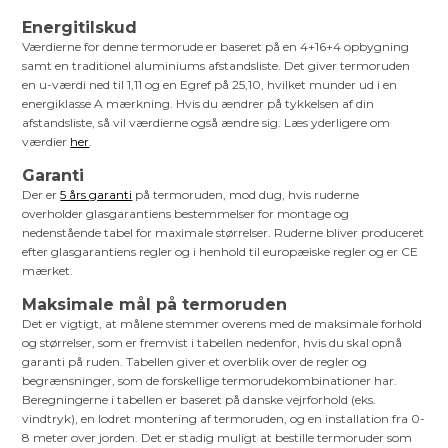
Energitilskud
Værdierne for denne termorude er baseret på en 4+16+4 opbygning
samt en traditionel aluminiums afstandsliste. Det giver termoruden
en u-værdi ned til 1,11 og en Egref på 25,10, hvilket munder ud i en
energiklasse A mærkning. Hvis du ændrer på tykkelsen af din
afstandsliste, så vil værdierne også ændre sig. Læs yderligere om
værdier
her
.
Garanti
Der er
5 års garanti
på termoruden, mod dug, hvis ruderne
overholder glasgarantiens bestemmelser for montage og
nedenstående tabel for maximale størrelser. Ruderne bliver produceret
efter glasgarantiens regler og i henhold til europæiske regler og er CE
mærket.
Maksimale mål på termoruden
Det er vigtigt, at målene stemmer overens med de maksimale forhold
og størrelser, som er fremvist i tabellen nedenfor, hvis du skal opnå
garanti på ruden. Tabellen giver et overblik over de regler og
begrænsninger, som de forskellige termorudekombinationer har.
Beregningerne i tabellen er baseret på danske vejrforhold (eks.
vindtryk), en lodret montering af termoruden, og en installation fra 0-
8 meter over jorden. Det er stadig muligt at bestille termoruder som