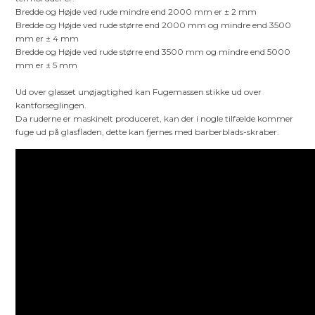
Bredde og Højde ved rude mindre end 2000 mm er ± 2 mm
Bredde og Højde ved rude større end 2000 mm og mindre end 3500
mm er ± 4 mm
Bredde og Højde ved rude større end 3500 mm og mindre end 5000
mm er ± 5 mm
Ud over glasset unøjagtighed kan Fugemassen stikke ud over
kantforseglingen.
Da ruderne er maskinelt produceret, kan der i nogle tilfælde kommer
fuge ud på glasfladen, dette kan fjernes med barberblads-skraber.