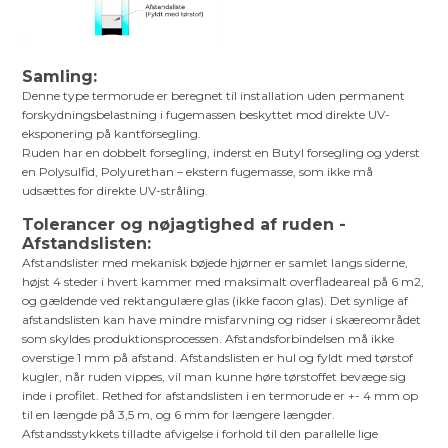
Samling:
Denne type termorude er beregnet til installation uden permanent
forskydningsbelastning i fugemassen beskyttet mod direkte UV-
eksponering på kantforsegling.
Ruden har en dobbelt forsegling, inderst en Butyl forsegling og yderst
en Polysulfid, Polyurethan – ekstern fugemasse, som ikke må
udsættes for direkte UV-stråling.
Tolerancer og nøjagtighed af ruden -
Afstandslisten:
Afstandslister med mekanisk bøjede hjørner er samlet langs siderne,
højst 4 steder i hvert kammer med maksimalt overfladeareal på 6 m2,
og gældende ved rektangulære glas (ikke facon glas). Det synlige af
afstandslisten kan have mindre misfarvning og ridser i skæreområdet
som skyldes produktionsprocessen. Afstandsforbindelsen må ikke
overstige 1 mm på afstand. Afstandslisten er hul og fyldt med tørstof
kugler, når ruden vippes, vil man kunne høre tørstoffet bevæge sig
inde i profilet. Rethed for afstandslisten i en termorude er +- 4 mm op
til en længde på 3,5 m, og 6 mm for længere længder.
Afstandsstykkets tilladte afvigelse i forhold til den parallelle lige