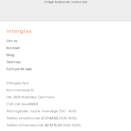
Undgå fordyrende mellemled
Interglas
Om os
Kontakt
Blog
Sitemap
Fortryd dit køb
Interglas ApS
Kornmarksvej 10
DK-2605 Brøndby, Danmark
CVR: DK-34468893
Åbningstider i butik: Hverdage 7.00 - 16.00
Telefon privatkunde:
21 21 63 63
(9.00-15.00)
Telefon erhvervskunde:
50 10 15 20
(9.00-15.00)