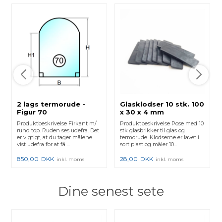
2 lags termorude -
Glasklodser 10 stk. 100
Figur 70
x 30 x 4 mm
Produktbeskrivelse Firkant m/
Produktbeskrivelse Pose med 10
rund top. Ruden ses udefra. Det
stk glasbrikker til glas og
er vigtigt, at du tager målene
termorude. Klodserne er lavet i
vist udefra for at få ...
sort plast og måler 10...
850,00
DKK
28,00
DKK
inkl. moms
inkl. moms
Dine senest sete