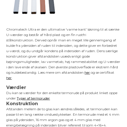
Chromatech Ultra er den ultimative 'varme kant' løsning til at sænke
U-værdier og består af hård plast og en fin rustfri
stålkonstruktion. Derved opnår man en meget lille gennemgang af
kulde fra ydersiden af ruden til indersiden, og dette giver en forbedret
u-værdi, og du undgår kondens på indersiden af ruden. Dens særlige
konstruktion giver afstandslisten usædvanligt gode
bøjningsmuligheder, lav varmetab, høj rammestabilitet og U-værdier
i den lave ende af skalaen. Den øverste plastoverflade er ekstrem hård
og kuldebestandig. Læs mere om afstandslisten
her
og se certifikat
her
.
Værdier
Du kan se værdier for den enkelte termorude på produkt linket oppe
under
Typer af termoruder
Konstruktion
Afstanden mellem de to glas kan ændres således, at termoruden kan
passe til en lang række vinduestykkelser. En termorude med et 4 mm
glas på ydersiden, 16 mm argon gas og et 4 mm glas med
energibelægning på indersiden bliver refereret til som 4+16+4.