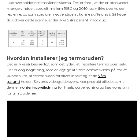
ikke overholder nedenstående skema. Det er fordi, at der er produceret
mange vinduer, specielt mellem 1980 og 2010, som ikke overholder
reglerne, og som stadig er nødvendige at kunne skifte glas i. Så køber
du udover dette skema, er der ikke
5 års garanti
mod dug.
Hvordan installerer jeg termoruden?
Det er ikke så besværligt som det lyder, at installere termoruden selv.
Der er dog nogle ting, som er vigtige at være opmærksom på, for at
kunne sikre, at termoruden forbliver intakt og at de
5 års
garanti
holder. Se vores videoguide øverst ved produktbilledet samt
denne
monteringsvejledning
for hjælp og vejledning og læs vores trin
for trin guide
her
.