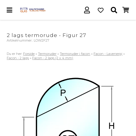
2 lags termorude - Figur 27
Artikelnummer.:
LOW2F27
Du er her:
Forside
»
Termoruder
»
Termoruder i facon
»
Facon - Lavenergi
»
Facon - 2 lags
»
Facon - 2 lags (2 x 4 mm)