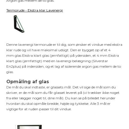
Argon gas mellem de to glas.
Termorude - Ekstra klar Lavenergi
Denne lavenergi termorude er til dig, som ønsker et vindue med ekstra
klar rude og vil have maksimal udsigt. Den er bygget op af et 4
mm glas Ekstra klart glas (jernfattigt) på ydersiden, et 4 mm Ekstra
klart glas (jernfattigt) med en lavenergi belægning (Silverstar
En2plus) på indersiden, og et lag af isolerende argon gas mellem de to
glas.
Opmåling af glas
De mål du skal indtaste, er glassets mål. Det vil sige de mål som du
skriver, er de mål som du får glasset leveret på (vi trækker ikke noget
fra eller lægger noget til, dine mål). Du kan se på billedet herunder
hvordan du skal opmåle bredde, højde og tykkelse. Alle 3 mål er
vigtige for at ruden passer til dit vindue.