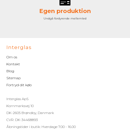
Egen produktion
Undgå fordyrende mellemled
Interglas
Om os
Kontakt
Blog
Sitemap
Fortryd dit køb
Interglas ApS
Kornmarksvej 10
DK-2605 Brøndby, Danmark
CVR: DK-34468893
Åbningstider i butik: Hverdage 7.00 - 16.00