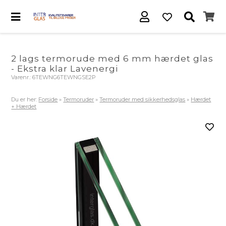
2 lags termorude med 6 mm hærdet glas
- Ekstra klar Lavenergi
Varenr.:
6TEWNG6TEWNGSE2P
Du er her:
Forside
»
Termoruder
»
Termoruder med sikkerhedsglas
»
Hærdet
+ Hærdet