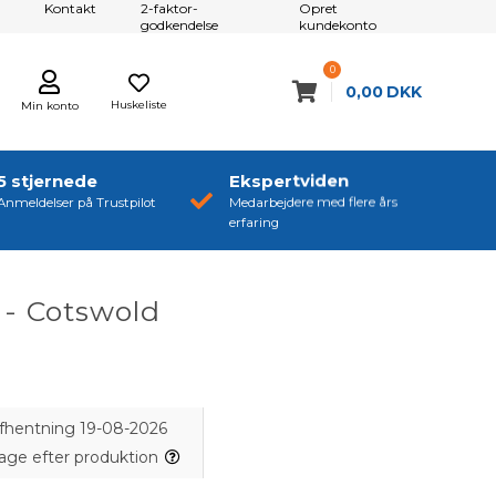
Kontakt
2-faktor-
Opret
godkendelse
kundekonto
0
0,00
DKK
Huskeliste
Min konto
5 stjernede
Ekspertviden
Anmeldelser på Trustpilot
Medarbejdere med flere års
erfaring
 - Cotswold
 afhentning 19-08-2026
dage efter produktion