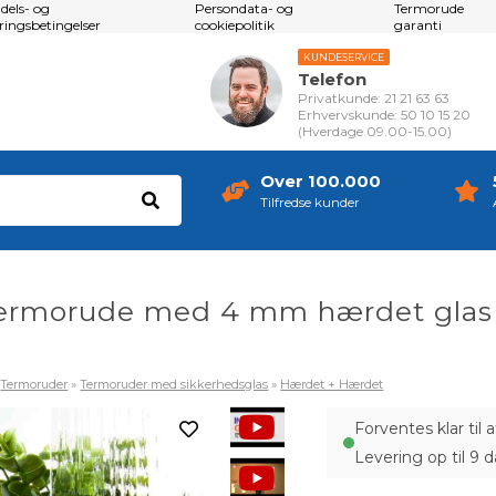
dels- og
Persondata- og
Termorude
eringsbetingelser
cookiepolitik
garanti
KUNDESERVICE
Telefon
Privatkunde: 21 21 63 63
Erhvervskunde: 50 10 15 20
(Hverdage 09.00-15.00)
Over 100.000
Tilfredse kunder
termorude med 4 mm hærdet glas
»
Termoruder
»
Termoruder med sikkerhedsglas
»
Hærdet + Hærdet
Forventes klar til
Levering op til 9 