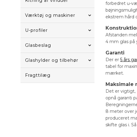
Kitning af vinduer
forbedret u-væ
bøjningsmuligh
Værktøj og maskiner
ekstrem hård 
Konstrukti
U-profiler
Afstanden mell
4 mm glas på y
Glasbeslag
Garanti
Der er
5 års ga
Glashylder og tilbehør
tabel for maxi
mærket.
Fragttilæg
Maksimale 
Det er vigtigt
opnå garanti p
Beregningerne i
8 meter over j
produceret ma
skifte glas i.