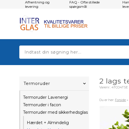
Afhentning og
FAQ - Ofte stillede
Han
levering
spørgsmål
lev
2 lags 
Termoruder
Varenr.:
4TCO4TSE
Termoruder Lavenergi
Du er her:
Forside
Termoruder i facon
Termoruder med sikkerhedsglas
Hærdet + Almindelig