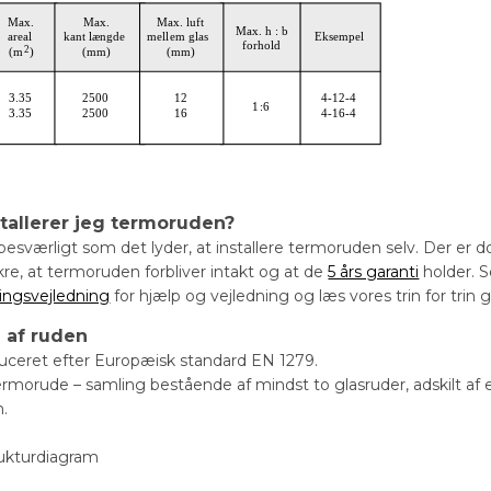
tallerer jeg termoruden?
 besværligt som det lyder, at installere termoruden selv. Der e
kre, at termoruden forbliver intakt og at de
5 års garanti
holder. S
ingsvejledning
for hjælp og vejledning og læs vores trin for trin
g af ruden
uceret efter Europæisk standard EN 1279.
ermorude – samling bestående af mindst to glasruder, adskilt af e
n.
rukturdiagram