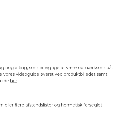
r dog nogle ting, som er vigtige at være opmærksom på,
e vores videoguide øverst ved produktbilledet samt
 guide
her
.
n eller flere afstandslister og hermetisk forseglet