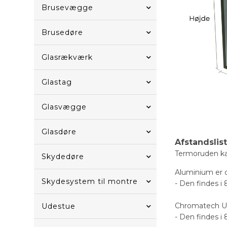
Brusevægge
Brusedøre
Glasrækværk
Glastag
Glasvægge
Glasdøre
Afstandslis
Termoruden kan
Skydedøre
Aluminium er de
Skydesystem til montre
- Den findes i 
Chromatech Ultr
Udestue
- Den findes i 