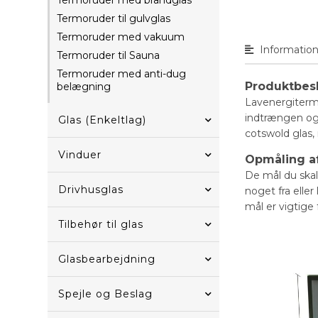
Termoruder med brandglas
Termoruder til gulvglas
Termoruder med vakuum
Informatio
Termoruder til Sauna
Termoruder med anti-dug
Produktbes
belægning
Lavenergiterm
indtrængen og 
Glas (Enkeltlag)
cotswold glas,
Vinduer
Opmåling af
De mål du skal 
Drivhusglas
noget fra elle
mål er vigtige 
Tilbehør til glas
Glasbearbejdning
Spejle og Beslag