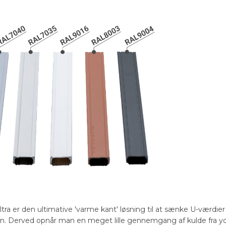
a er den ultimative 'varme kant' løsning til at sænke U-værdier o
on. Derved opnår man en meget lille gennemgang af kulde fra yder