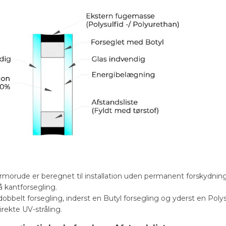
rmorude er beregnet til installation uden permanent forskydni
 kantforsegling.
obbelt forsegling, inderst en Butyl forsegling og yderst en Pol
irekte UV-stråling.