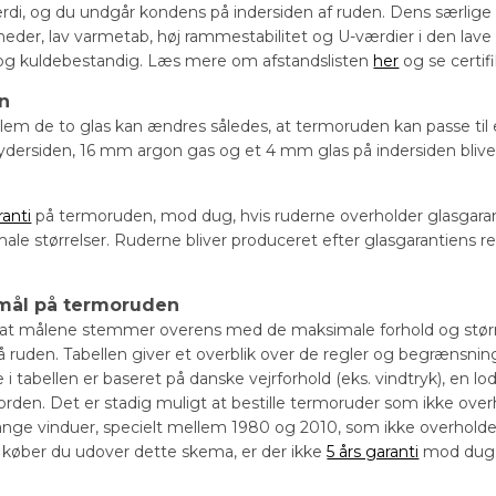
rdi, og du undgår kondens på indersiden af ruden. Dens særlige
eder, lav varmetab, høj rammestabilitet og U-værdier i den lave 
og kuldebestandig. Læs mere om afstandslisten
her
og se certif
on
em de to glas kan ændres således, at termoruden kan passe til
dersiden, 16 mm argon gas og et 4 mm glas på indersiden bliver
ranti
på termoruden, mod dug, hvis ruderne overholder glasga
male størrelser. Ruderne bliver produceret efter glasgarantiens r
mål på termoruden
, at målene stemmer overens med de maksimale forhold og størrel
å ruden. Tabellen giver et overblik over de regler og begrænsni
 tabellen er baseret på danske vejrforhold (eks. vindtryk), en lo
orden. Det er stadig muligt at bestille termoruder som ikke over
nge vinduer, specielt mellem 1980 og 2010, som ikke overholde
 Så køber du udover dette skema, er der ikke
5 års garanti
mod dug