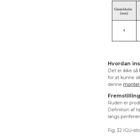
Hvordan ins
Det er ikke så
for at kunne si
denne
monter
Fremstillin
Ruden er prod
Definition af t
langs periferie
Fig. 32 IGU-st