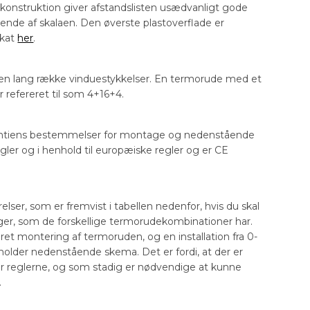
 konstruktion giver afstandslisten usædvanligt gode
ende af skalaen. Den øverste plastoverflade er
ikat
her
.
 en lang række vinduestykkelser. En termorude med et
 refereret til som 4+16+4.
rantiens bestemmelser for montage og nedenstående
egler og i henhold til europæiske regler og er CE
ser, som er fremvist i tabellen nedenfor, hvis du skal
nger, som de forskellige termorudekombinationer har.
dret montering af termoruden, og en installation fra 0-
holder nedenstående skema. Det er fordi, at der er
r reglerne, og som stadig er nødvendige at kunne
.