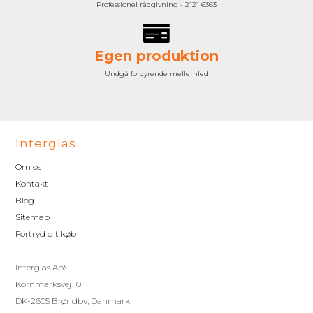
Professionel rådgivning - 2121 6363
Egen produktion
Undgå fordyrende mellemled
Interglas
Om os
Kontakt
Blog
Sitemap
Fortryd dit køb
Interglas ApS
Kornmarksvej 10
DK-2605 Brøndby, Danmark