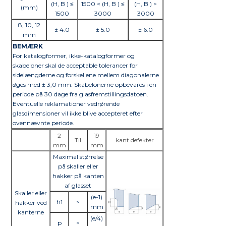
(H, B ) ≤
1500 < (H, B ) ≤
(H, B ) >
(mm)
1500
3000
3000
8, 10, 12
± 4.0
± 5.0
± 6.0
mm
BEMÆRK
For katalogformer, ikke-katalogformer og
skabeloner skal de acceptable tolerancer for
sidelængderne og forskellene mellem diagonalerne
øges med ± 3,0 mm. Skabelonerne opbevares i en
periode på 30 dage fra glasfremstillingsdatoen.
Eventuelle reklamationer vedrørende
glasdimensioner vil ikke blive accepteret efter
ovennævnte periode.
2
19
Til
kant defekter
mm
mm
Maximal størrelse
på skaller eller
hakker på kanten
af glasset
Skaller eller
(e-1)
h
<
hakker ved
1
mm
kanterne
(e/4)
p
<