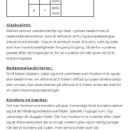
mm
(e/4)
d
<
mm
Glaskvalitet:
Reklamationer vedrørende fejl og ridser i glasset bedømmes af
nedenstående kriterier, som er defineret af EU og europæiske glas
industris standarder. Glas er et produkt lavet af kvarts, kalk og soda
som kan have forskelligheder fra gang til gang. Så derfor vurderes
glasset efter retningslinjerne, for at vurderer om det giver ret til et
erstatningsglas.
Bedømmelseskriterier:
Små blister (bobler), ridser og små urenheder kan forekomme, og de
skal bedømmes i en afstand af 3 meter i diffust lys (uden direkte sollys
eller lampe). Kan disse ikke ses på afstand af 3 meter anses det ikke for
at være reklamationsberettiget.
Kondens og mærker:
Der kan forekomme kondens på glas. Indvendigt fordi kondens sætter
sig på de hårde og koldeste overflader, specielt i fugtige rum. Og
udvendig når duggen falder. Der kan forekomme mærker efter label
og de afstandsstykker der er brugt mellem glas, og er særlig synlige
når der er kondens på ruden, men de forsvinder over tid.