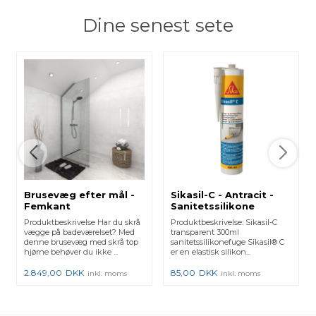
Dine senest sete
Brusevæg efter mål -
Sikasil-C - Antracit -
Femkant
Sanitetssilikone
Produktbeskrivelse Har du skrå
Produktbeskrivelse: Sikasil-C
vægge på badeværelset? Med
transparent 300ml
denne brusevæg med skrå top
sanitetssilikonefuge Sikasil® C
hjørne behøver du ikke ...
er en elastisk silikon...
2.849,00
DKK
85,00
DKK
inkl. moms
inkl. moms