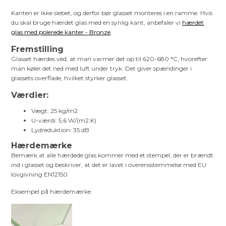
Kanten er ikke slebet, og derfor bør glasset monteres i en ramme. Hvis
du skal bruge hærdet glas med en synlig kant, anbefaler vi
hærdet
glas med polerede kanter - Bronze
.
Fremstilling
Glasset hærdes ved, at man varmer det op til 620-680 *C, hvorefter
man køler det ned med luft under tryk. Det giver spændinger i
glassets overflade, hvilket styrker glasset.
Værdier:
Vægt: 25 kg/m2
U-værdi: 5,6 W/(m2.K)
Lydreduktion: 35 dB
Hærdemærke
Bemærk at alle hærdede glas kommer med et stempel, der er brændt
ind i glasset og beskriver, at det er lavet i overensstemmelse med EU
lovgivning EN12150.
Eksempel på hærdemærke: