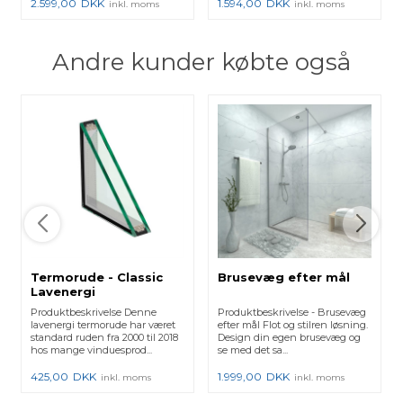
2.599,00
DKK
1.594,00
DKK
inkl. moms
inkl. moms
Andre kunder købte også
Termorude - Classic
Brusevæg efter mål
Lavenergi
Produktbeskrivelse Denne
Produktbeskrivelse - Brusevæg
lavenergi termorude har været
efter mål Flot og stilren løsning.
standard ruden fra 2000 til 2018
Design din egen brusevæg og
hos mange vinduesprod...
se med det sa...
425,00
DKK
1.999,00
DKK
inkl. moms
inkl. moms