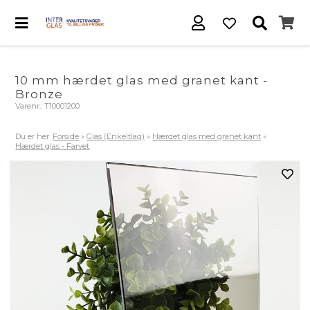
10 mm hærdet glas med granet kant -
Bronze
Varenr.:
T10001200
Du er her:
Forside
»
Glas (Enkeltlag)
»
Hærdet glas med granet kant
»
Hærdet glas - Farvet